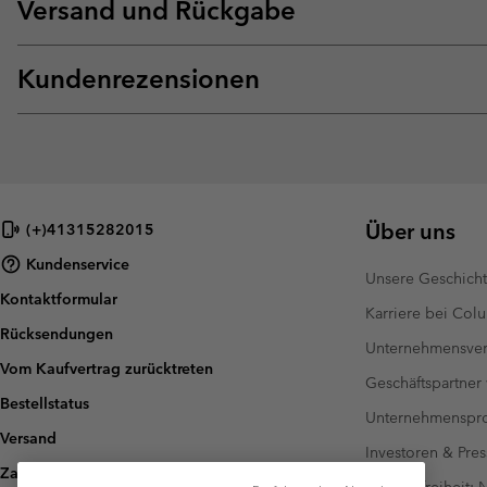
Versand und Rückgabe
Kundenrezensionen
Über uns
(+)41315282015
Kundenservice
Unsere Geschich
Kontaktformular
Karriere bei Col
Rücksendungen
Unternehmensver
Vom Kaufvertrag zurücktreten
Geschäftspartner
Bestellstatus
Unternehmensp
Versand
Investoren & Pres
Zahlung