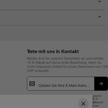
collap
sectio
Expan
or
collap
sectio
Expan
or
collap
sectio
Trete mit uns in Kontakt
Melde dich für unseren Newsletter an und erhalte
10 % Rabatt auf deine erste Bestellung, wenn du
nicht reduzierte Artikel für einen Warenwert von 120
CHF einkaufst.
Newsletter-
Anmeldung
Abo
Wenn du deine E-Mail-Adresse angibst, abonnierst du unseren
Newsletter und erhältst einen Willkommensrabatt von 10 %.
We will use your email address to send you updates on
new arrivals, offers and promotional events. See our