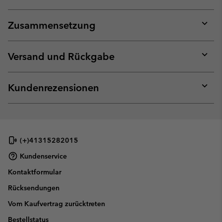
Zusammensetzung
Expan
or
collap
Versand und Rückgabe
sectio
Expan
or
collap
Kundenrezensionen
sectio
Expan
or
collap
sectio
(+)41315282015
Kundenservice
Kontaktformular
Rücksendungen
Vom Kaufvertrag zurücktreten
Bestellstatus