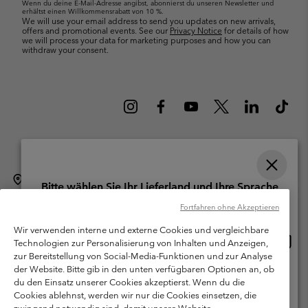
Wenn du deine E-Mail-Adresse angibst, abonnierst du unseren Newsletter und
erhältst einen Willkommensrabatt von 10 %.
We will use your email address to send you updates on new arrivals,
offers and promotional events. See our
Privacy Notice
for details of how
we will process your data for marketing purposes and how you can
withdraw your consent.
Schweiz (Deutsch)
English ›
français ›
italiano ›
|
|
|
Bitte wählen Sie Ihr Lieferland und Ihre Sprache
©
2026
Columbia Sportswear Company. Avenue des Morgines, 12 1213
Online-Einkauf verfügbar
Fortfahren ohne Akzeptieren
Petit-Lancy Switzerland. Alle Rechte vorbehalten.
Wir verwenden interne und externe Cookies und vergleichbare
Nutzungsbedingungen
Allgemeine Verkaufsbedingungen
Garantie
Online
United States
Technologien zur Personalisierung von Inhalten und Anzeigen,
Einkau
Datenschutzerklärung
zur Bereitstellung von Social-Media-Funktionen und zur Analyse
verfü
der Website. Bitte gib in den unten verfügbaren Optionen an, ob
Switzerland-English
Bestimmungen und Bedingungen des Mitglieder Programms
du den Einsatz unserer Cookies akzeptierst. Wenn du die
Cookies ablehnst, werden wir nur die Cookies einsetzen, die
Nutzungsbedingungen Für Nutzergenerierte Inhalte
Impressum
Switzerland-Deutsch