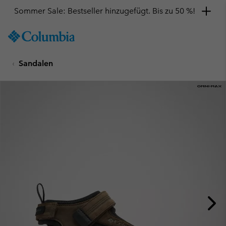
Sommer Sale: Bestseller hinzugefügt. Bis zu 50 %!
SKIP
Columbia
TO
Sportswear
CONTENT
Sandalen
SKIP
TO
MAIN
NAV
SKIP
TO
SEARCH