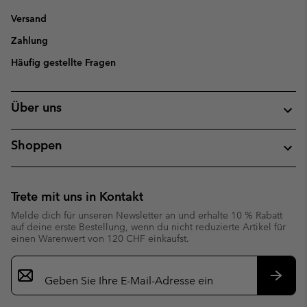
Versand
Zahlung
Häufig gestellte Fragen
Über uns
Shoppen
Trete mit uns in Kontakt
Melde dich für unseren Newsletter an und erhalte 10 % Rabatt
auf deine erste Bestellung, wenn du nicht reduzierte Artikel für
einen Warenwert von 120 CHF einkaufst.
Newsletter-
Anmeldung
Abonn