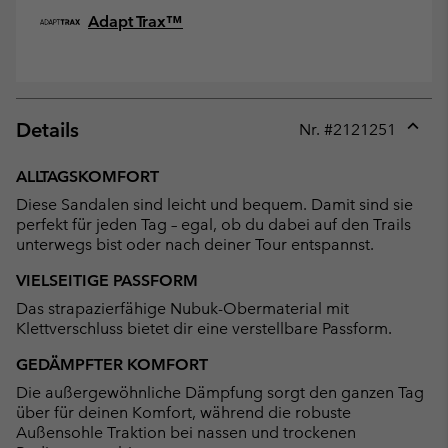
Adapt Trax™
Details
Nr. #
2121251
Expan
or
ALLTAGSKOMFORT
collap
Diese Sandalen sind leicht und bequem. Damit sind sie
sectio
perfekt für jeden Tag – egal, ob du dabei auf den Trails
unterwegs bist oder nach deiner Tour entspannst.
VIELSEITIGE PASSFORM
Das strapazierfähige Nubuk-Obermaterial mit
Klettverschluss bietet dir eine verstellbare Passform.
GEDÄMPFTER KOMFORT
Die außergewöhnliche Dämpfung sorgt den ganzen Tag
über für deinen Komfort, während die robuste
Außensohle Traktion bei nassen und trockenen