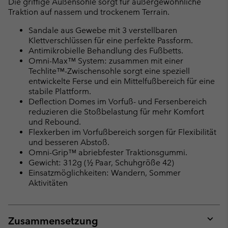
Die griffige Außensohle sorgt für außergewöhnliche
Traktion auf nassem und trockenem Terrain.
Sandale aus Gewebe mit 3 verstellbaren
Klettverschlüssen für eine perfekte Passform.
Antimikrobielle Behandlung des Fußbetts.
Omni-Max™ System: zusammen mit einer
Techlite™-Zwischensohle sorgt eine speziell
entwickelte Ferse und ein Mittelfußbereich für eine
stabile Plattform.
Deflection Domes im Vorfuß- und Fersenbereich
reduzieren die Stoßbelastung für mehr Komfort
und Rebound.
Flexkerben im Vorfußbereich sorgen für Flexibilität
und besseren Abstoß.
Omni-Grip™ abriebfester Traktionsgummi.
Gewicht: 312g (½ Paar, Schuhgröße 42)
Einsatzmöglichkeiten: Wandern, Sommer
Aktivitäten
Zusammensetzung