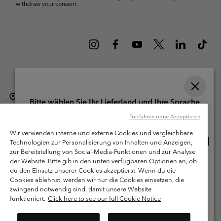
withdraw your consent.
Schweiz (Deutsch)
English ›
français ›
italiano ›
|
|
|
Bitte wählen Sie Ihr Lieferland und Ihre Sprache
©
2026
Columbia Sportswear Company. Avenue des Morgines, 12 1213
Online-Einkauf verfügbar
Fortfahren ohne Akzeptieren
Petit-Lancy Switzerland. Alle Rechte vorbehalten.
Wir verwenden interne und externe Cookies und vergleichbare
Nutzungsbedingungen
Allgemeine Verkaufsbedingungen
Garantie
Online
United States
Technologien zur Personalisierung von Inhalten und Anzeigen,
Einkau
Datenschutzerklärung
zur Bereitstellung von Social-Media-Funktionen und zur Analyse
verfü
der Website. Bitte gib in den unten verfügbaren Optionen an, ob
Switzerland-English
Bestimmungen und Bedingungen des Mitglieder Programms
du den Einsatz unserer Cookies akzeptierst. Wenn du die
Cookies ablehnst, werden wir nur die Cookies einsetzen, die
Nutzungsbedingungen Für Nutzergenerierte Inhalte
Impressum
Switzerland-Deutsch
zwingend notwendig sind, damit unsere Website
Cookies
funktioniert.
Click here to see our full Cookie Notice
Switzerland-Français
Kundenservice: Mo- Fr. 9:00 - 13:00 & 14:00- 18:00 Uhr