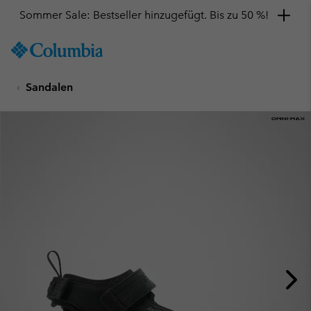
Sommer Sale: Bestseller hinzugefügt. Bis zu 50 %!
SKIP
Columbia
TO
Sportswear
CONTENT
Sandalen
SKIP
TO
MAIN
NAV
SKIP
TO
SEARCH