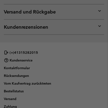
Expan
or
collap
Versand und Rückgabe
sectio
Expan
or
collap
Kundenrezensionen
sectio
Expan
or
collap
sectio
(+)41315282015
Kundenservice
Kontaktformular
Rücksendungen
Vom Kaufvertrag zurücktreten
Bestellstatus
Versand
Zahlung