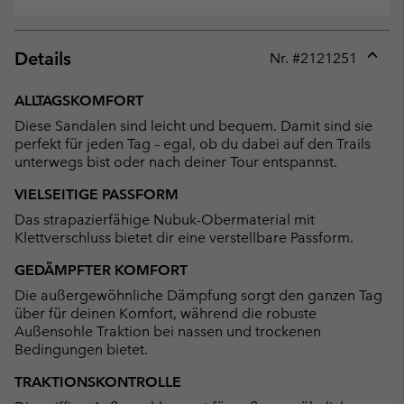
Details
Nr. #
2121251
Expan
or
ALLTAGSKOMFORT
collap
Diese Sandalen sind leicht und bequem. Damit sind sie
sectio
perfekt für jeden Tag – egal, ob du dabei auf den Trails
unterwegs bist oder nach deiner Tour entspannst.
VIELSEITIGE PASSFORM
Das strapazierfähige Nubuk-Obermaterial mit
Klettverschluss bietet dir eine verstellbare Passform.
GEDÄMPFTER KOMFORT
Die außergewöhnliche Dämpfung sorgt den ganzen Tag
über für deinen Komfort, während die robuste
Außensohle Traktion bei nassen und trockenen
Bedingungen bietet.
TRAKTIONSKONTROLLE