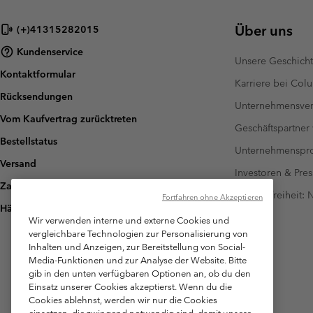
Über uns
(+)41315282015
Kundenservice
Unsere Geschich
Kontaktformular
Karriere bei Col
Rücksendungen
Unternehmensver
Vom Kaufvertrag zurücktreten
Geschäftspartner
Bestellstatus
Unternehmensp
Versand
Investoren & Pres
Zahlung
Barrierefreiheit:
Fortfahren ohne Akzeptieren
Häufig gestellte Fragen
Wir verwenden interne und externe Cookies und
vergleichbare Technologien zur Personalisierung von
Inhalten und Anzeigen, zur Bereitstellung von Social-
Media-Funktionen und zur Analyse der Website. Bitte
gib in den unten verfügbaren Optionen an, ob du den
Einsatz unserer Cookies akzeptierst. Wenn du die
Cookies ablehnst, werden wir nur die Cookies