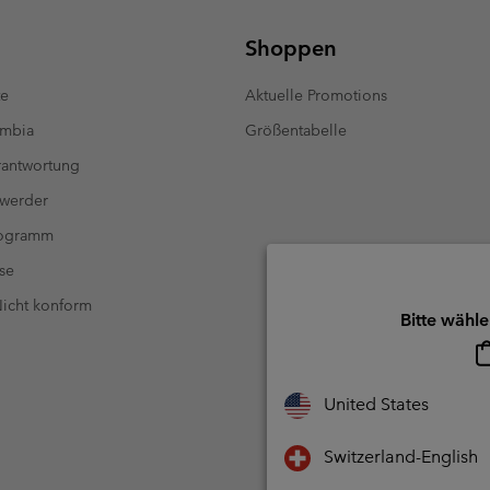
Shoppen
te
Aktuelle Promotions
umbia
Größentabelle
antwortung
 werder
rogramm
se
 Nicht konform
Bitte wähle
United States
Switzerland-English