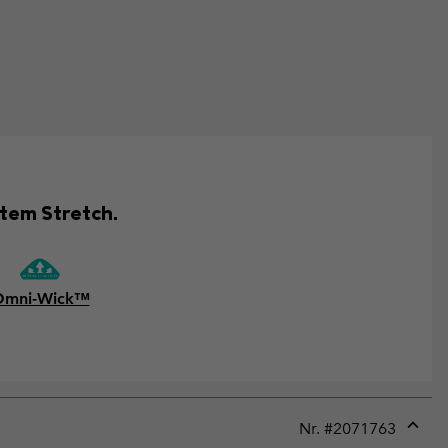
htem Stretch.
Omni-Wick™
Nr. #
2071763
Expan