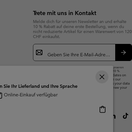
Trete mit uns in Kontakt
Melde dich für unseren Newsletter an und erhalte
10 % Rabatt auf deine erste Bestellung, wenn du
nicht reduzierte Artikel für einen Warenwert von 120
CHF einkaufst.
Newsletter-
Anmeldung
Abo
Wenn du deine E-Mail-Adresse angibst, abonnierst du unseren
Newsletter und erhältst einen Willkommensrabatt von 10 %.
We will use your email address to send you updates on
new arrivals, offers and promotional events. See our
Privacy Notice
for details of how we will process your data
n Sie Ihr Lieferland und Ihre Sprache
for marketing purposes and how you can withdraw your
consent.
Online-Einkauf verfügbar
Online-
Einkauf
verfügbar