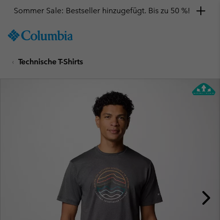
Sommer Sale: Bestseller hinzugefügt. Bis zu 50 %!
SKIP
Columbia
TO
Sportswear
CONTENT
Technische T-Shirts
SKIP
TO
MAIN
NAV
SKIP
TO
SEARCH