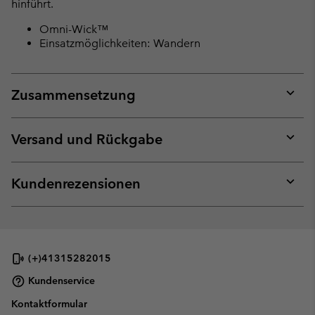
hinführt.
Omni-Wick™
Einsatzmöglichkeiten: Wandern
Zusammensetzung
Expan
or
collap
Versand und Rückgabe
sectio
Expan
or
collap
Kundenrezensionen
sectio
Expan
or
collap
sectio
(+)41315282015
Kundenservice
Kontaktformular