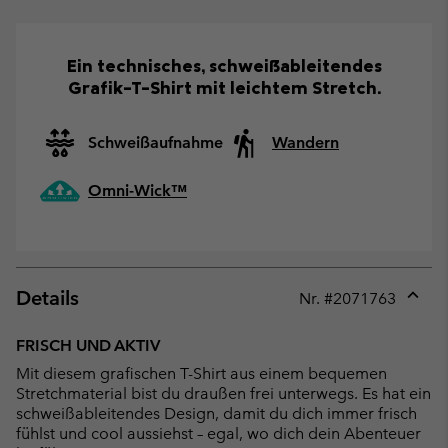
Ein technisches, schweißableitendes
Grafik-T-Shirt mit leichtem Stretch.
Schweißaufnahme
Wandern
Omni-Wick™
Details
Nr. #
2071763
Expan
or
FRISCH UND AKTIV
collap
Mit diesem grafischen T-Shirt aus einem bequemen
sectio
Stretchmaterial bist du draußen frei unterwegs. Es hat ein
schweißableitendes Design, damit du dich immer frisch
fühlst und cool aussiehst – egal, wo dich dein Abenteuer