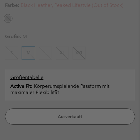
Farbe:
Black Heather, Peaked Lifestyle (Out of Stock)
Größe:
M
S
M
L
XL
XXL
Größentabelle
Active Fit:
Körperumspielende Passform mit
maximaler Flexibilität
Ausverkauft