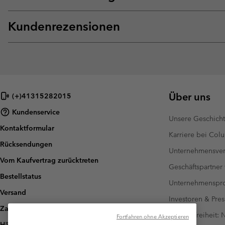
Kundenrezensionen
Über uns
(+)41315282015
Kundenservice
Unsere Geschich
Kontaktformular
Karriere bei Col
Rücksendungen
Unternehmensver
Vom Kaufvertrag zurücktreten
Geschäftspartner
Bestellstatus
Unternehmensp
Versand
Investoren & Pres
Zahlung
Barrierefreiheit:
Fortfahren ohne Akzeptieren
Häufig gestellte Fragen