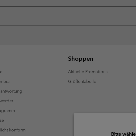
Shoppen
te
Aktuelle Promotions
umbia
Größentabelle
antwortung
 werder
rogramm
se
 Nicht konform
Bitte wähle