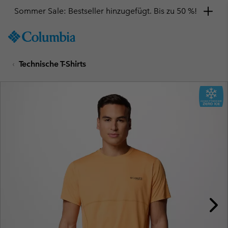
Sommer Sale: Bestseller hinzugefügt. Bis zu 50 %!
SKIP
Columbia
TO
Sportswear
CONTENT
Technische T-Shirts
SKIP
TO
MAIN
NAV
SKIP
TO
SEARCH