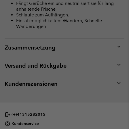
Fängt Gerüche ein und neutralisiert sie für lang
anhaltende Frische
Schlaufe zum Aufhängen.
Einsatzmöglichkeiten: Wandern, Schnelle
Wanderungen
Zusammensetzung
Expan
or
collap
Versand und Rückgabe
sectio
Expan
or
collap
Kundenrezensionen
sectio
Expan
or
collap
sectio
(+)41315282015
Kundenservice