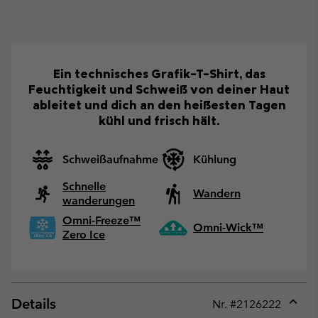
Ein technisches Grafik-T-Shirt, das
Feuchtigkeit und Schweiß von deiner Haut
ableitet und dich an den heißesten Tagen
kühl und frisch hält.
Schweißaufnahme
Kühlung
Schnelle
Wandern
wanderungen
Omni-Freeze™
Omni-Wick™
Zero Ice
Details
Nr. #
2126222
Expan