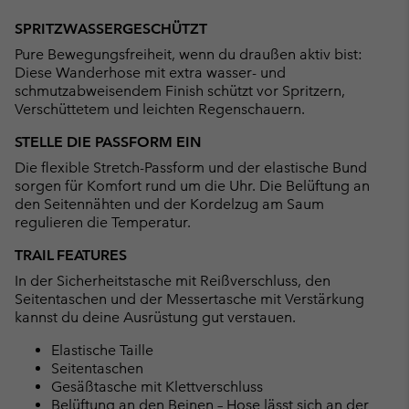
Expan
or
SPRITZWASSERGESCHÜTZT
collap
Pure Bewegungsfreiheit, wenn du draußen aktiv bist:
sectio
Diese Wanderhose mit extra wasser- und
schmutzabweisendem Finish schützt vor Spritzern,
Verschüttetem und leichten Regenschauern.
STELLE DIE PASSFORM EIN
Die flexible Stretch-Passform und der elastische Bund
sorgen für Komfort rund um die Uhr. Die Belüftung an
den Seitennähten und der Kordelzug am Saum
regulieren die Temperatur.
TRAIL FEATURES
In der Sicherheitstasche mit Reißverschluss, den
Seitentaschen und der Messertasche mit Verstärkung
kannst du deine Ausrüstung gut verstauen.
Elastische Taille
Seitentaschen
Gesäßtasche mit Klettverschluss
Belüftung an den Beinen – Hose lässt sich an der