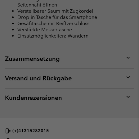
Seitennaht öffnen
Verstellbarer Saum mit Zugkordel
Drop-in-Tasche für das Smartphone
Gesäßtasche mit Reißverschluss
Verstärkte Messertasche
Einsatzmöglichkeiten: Wandern
Zusammensetzung
Expan
or
collap
Versand und Rückgabe
sectio
Expan
or
collap
Kundenrezensionen
sectio
Expan
or
collap
sectio
(+)41315282015