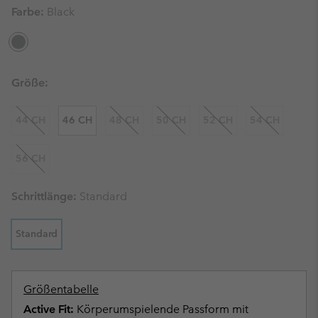
Farbe:
Black
Größe:
44 CH
46 CH
48 CH
50 CH
52 CH
54 CH
56 CH
Schrittlänge:
Standard
Standard
Größentabelle
Active Fit:
Körperumspielende Passform mit