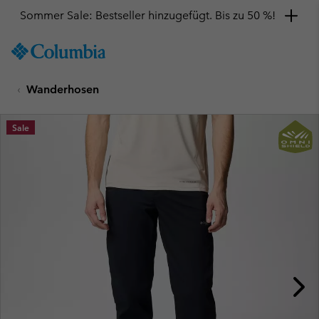
Sommer Sale: Bestseller hinzugefügt. Bis zu 50 %!
SKIP
Columbia
TO
Sportswear
CONTENT
Wanderhosen
SKIP
TO
MAIN
Sale
NAV
SKIP
TO
SEARCH