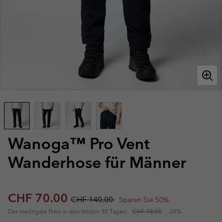
Wanoga™ Pro Vent
Wanderhose für Männer
Sale price:
Regular price:
CHF 70.00
CHF 140.00
Sparen Sie 50%
Der niedrigste Preis in den letzten 30 Tagen:
CHF 98.00
-29%