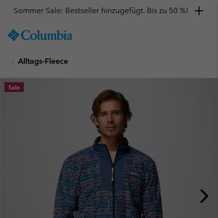
Sommer Sale: Bestseller hinzugefügt. Bis zu 50 %!
SKIP
Columbia
TO
Sportswear
CONTENT
Alltags-Fleece
SKIP
TO
MAIN
Sale
NAV
SKIP
TO
SEARCH