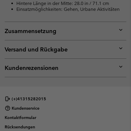
Hintere Länge in der Mitte: 28.0 in / 71.1 cm
Einsatzmöglichkeiten: Gehen, Urbane Aktivitäten
Zusammensetzung
Expan
or
collap
Versand und Rückgabe
sectio
Expan
or
collap
Kundenrezensionen
sectio
Expan
or
collap
sectio
(+)41315282015
Kundenservice
Kontaktformular
Rücksendungen