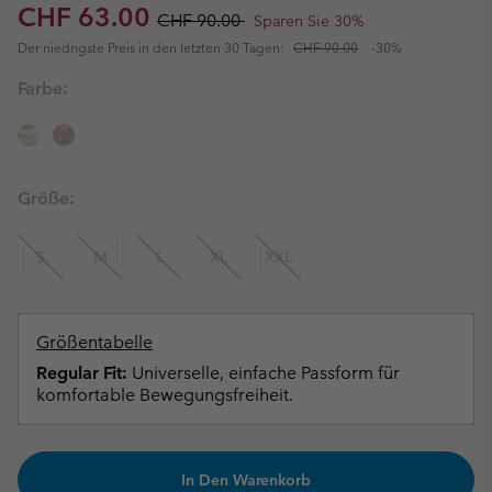
Sale price:
Regular price:
CHF 63.00
CHF 90.00
Sparen Sie 30%
Der niedrigste Preis in den letzten 30 Tagen:
CHF 90.00
-30%
Farbe:
Größe:
S
M
L
XL
XXL
Größentabelle
Regular Fit:
Universelle, einfache Passform für
komfortable Bewegungsfreiheit.
In Den Warenkorb