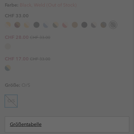
Farbe:
Black, Weld (Out of Stock)
CHF 33.00
Regular price:
Sale price:
CHF 28.00
CHF 33.00
Regular price:
Sale price:
CHF 17.00
CHF 33.00
Größe:
O/S
O/S
Größentabelle