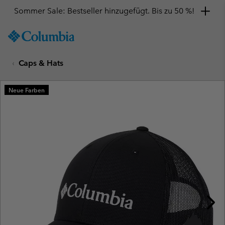
Sommer Sale: Bestseller hinzugefügt. Bis zu 50 %!
SKIP
Columbia
TO
Sportswear
CONTENT
Caps & Hats
SKIP
TO
MAIN
Neue Farben
NAV
SKIP
TO
SEARCH