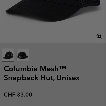
Columbia Mesh™
Snapback Hut, Unisex
Regular price:
CHF 33.00