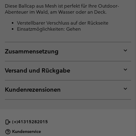
collap
Diese Ballcap aus Mesh ist perfekt für Ihre Outdoor-
sectio
Abenteuer im Wald, am Wasser oder an Deck.
Verstellbarer Verschluss auf der Rückseite
Einsatzmöglichkeiten: Gehen
Zusammensetzung
Expan
or
collap
Versand und Rückgabe
sectio
Expan
or
collap
Kundenrezensionen
sectio
Expan
or
collap
sectio
(+)41315282015
Kundenservice