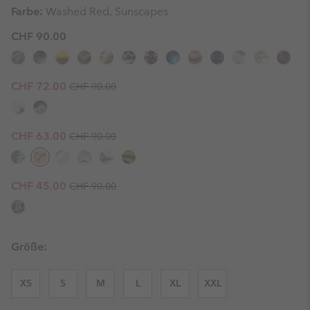
Farbe:
Washed Red, Sunscapes
CHF 90.00
Regular price:
Sale price:
CHF 72.00
CHF 90.00
Regular price:
Sale price:
CHF 63.00
CHF 90.00
Regular price:
Sale price:
CHF 45.00
CHF 90.00
Größe:
XS
S
M
L
XL
XXL