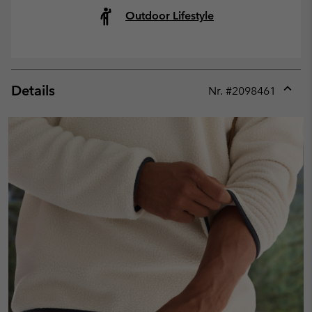
Outdoor Lifestyle
Details
Nr. #
2098461
Expan
or
collap
sectio