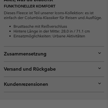
FUNKTIONELLER KOMFORT
Dieses Fleece ist Teil unserer Icons-Kollektion: es ist
einfach der Columbia-Klassiker für Reisen und Ausflüge.
Brusttasche mit Reißverschluss
Hintere Länge in der Mitte: 28.0 in / 71.1 cm
Einsatzmöglichkeiten: Urbane Aktivitäten
Zusammensetzung
Expan
or
collap
Versand und Rückgabe
sectio
Expan
or
collap
Kundenrezensionen
sectio
Expan
or
collap
sectio