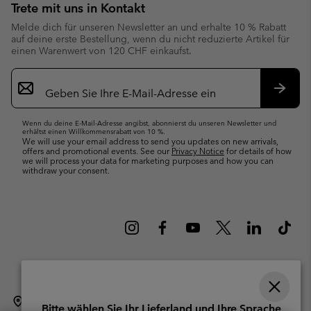
Trete mit uns in Kontakt
Melde dich für unseren Newsletter an und erhalte 10 % Rabatt
auf deine erste Bestellung, wenn du nicht reduzierte Artikel für
einen Warenwert von 120 CHF einkaufst.
Newsletter-
Anmeldung
Abonn
Wenn du deine E-Mail-Adresse angibst, abonnierst du unseren Newsletter und
erhältst einen Willkommensrabatt von 10 %.
We will use your email address to send you updates on new arrivals,
offers and promotional events. See our
Privacy Notice
for details of how
we will process your data for marketing purposes and how you can
withdraw your consent.
Schweiz (Deutsch)
English ›
français ›
italiano ›
|
|
|
Bitte wählen Sie Ihr Lieferland und Ihre Sprache