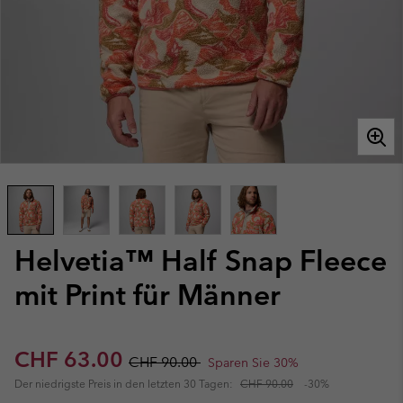
Helvetia™ Half Snap Fleece
mit Print für Männer
Sale price:
Regular price:
CHF 63.00
CHF 90.00
Sparen Sie 30%
Der niedrigste Preis in den letzten 30 Tagen:
CHF 90.00
-30%