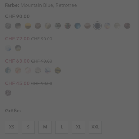
Farbe:
Mountain Blue, Retrotree
CHF 90.00
Regular price:
Sale price:
CHF 72.00
CHF 90.00
Regular price:
Sale price:
CHF 63.00
CHF 90.00
Regular price:
Sale price:
CHF 45.00
CHF 90.00
Größe:
XS
S
M
L
XL
XXL