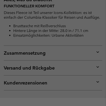
FUNKTIONELLER KOMFORT
Dieses Fleece ist Teil unserer Icons-Kollektion: es ist
einfach der Columbia-Klassiker für Reisen und Ausflüge.
Brusttasche mit Reißverschluss
Hintere Länge in der Mitte: 28.0 in / 71.1 cm
Einsatzmöglichkeiten: Urbane Aktivitäten
Zusammensetzung
Expan
or
collap
Versand und Rückgabe
sectio
Expan
or
collap
Kundenrezensionen
sectio
Expan
or
collap
sectio