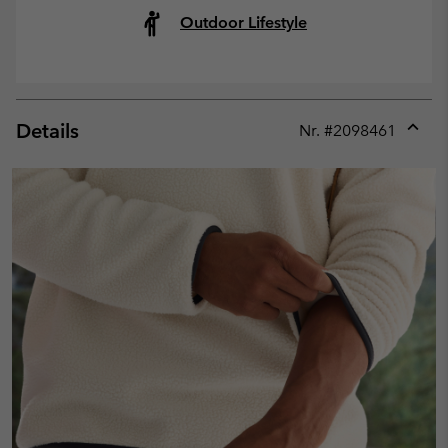
Outdoor Lifestyle
Details
Nr. #
2098461
Expan
or
collap
sectio