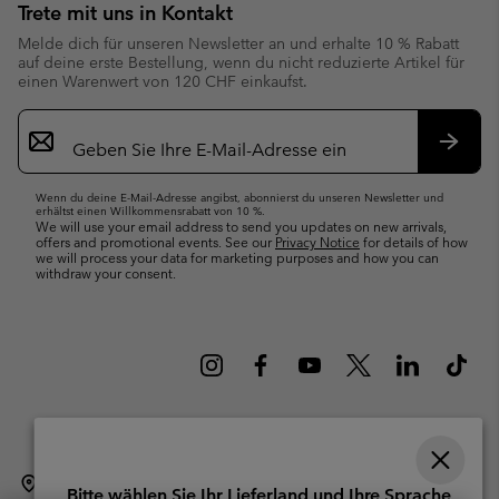
Trete mit uns in Kontakt
Melde dich für unseren Newsletter an und erhalte 10 % Rabatt
auf deine erste Bestellung, wenn du nicht reduzierte Artikel für
einen Warenwert von 120 CHF einkaufst.
Newsletter-
Anmeldung
Abonn
Wenn du deine E-Mail-Adresse angibst, abonnierst du unseren Newsletter und
erhältst einen Willkommensrabatt von 10 %.
We will use your email address to send you updates on new arrivals,
offers and promotional events. See our
Privacy Notice
for details of how
we will process your data for marketing purposes and how you can
withdraw your consent.
Schweiz (Deutsch)
English ›
français ›
italiano ›
|
|
|
Bitte wählen Sie Ihr Lieferland und Ihre Sprache