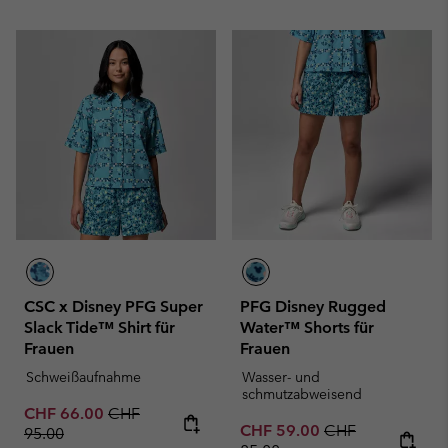
CSC x Disney PFG Super
PFG Disney Rugged
Slack Tide™ Shirt für
Water™ Shorts für
Frauen
Frauen
Schweißaufnahme
Wasser- und
schmutzabweisend
Sale price:
Regular price:
CHF 66.00
CHF
Sale price:
Regular price:
CHF 59.00
CHF
95.00