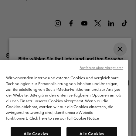
Schweiz (Deutsch)
English ›
français ›
italiano ›
|
|
|
Bitte wählen Sie Ihr Lieferland und Ihre Sprache
©
2026
Columbia Sportswear Company. Avenue des Morgines, 12 1213
Online-Einkauf verfügbar
Fortfahren ohne Akzeptieren
Petit-Lancy Switzerland. Alle Rechte vorbehalten.
Wir verwenden interne und externe Cookies und vergleichbare
Nutzungsbedingungen
Allgemeine Verkaufsbedingungen
Garantie
Online
United States
Technologien zur Personalisierung von Inhalten und Anzeigen,
Einkau
Datenschutzerklärung
zur Bereitstellung von Social-Media-Funktionen und zur Analyse
verfü
der Website. Bitte gib in den unten verfügbaren Optionen an, ob
Switzerland-English
Bestimmungen und Bedingungen des Mitglieder Programms
du den Einsatz unserer Cookies akzeptierst. Wenn du die
Cookies ablehnst, werden wir nur die Cookies einsetzen, die
Nutzungsbedingungen Für Nutzergenerierte Inhalte
Impressum
Switzerland-Deutsch
zwingend notwendig sind, damit unsere Website
Cookies
funktioniert.
Click here to see our full Cookie Notice
Switzerland-Français
Kundenservice: Mo- Fr. 9:00 - 13:00 & 14:00- 18:00 Uhr
Alle Cookies
Alle Cookies
(+)41315282015