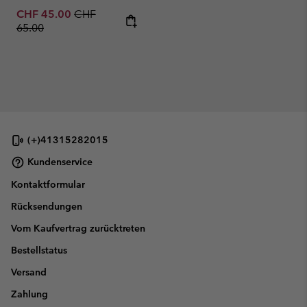
Sale price:
Regular price:
CHF 45.00
CHF
65.00
(+)41315282015
Kundenservice
Kontaktformular
Rücksendungen
Vom Kaufvertrag zurücktreten
Bestellstatus
Versand
Zahlung