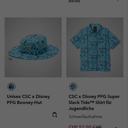
85.00
Unisex CSC x Disney
CSC x Disney PFG Super
PFG Booney-Hut
Slack Tide™ Shirt für
Jugendliche
Schweißaufnahme
Sale price:
Regular price:
CHF 52.00
CHF