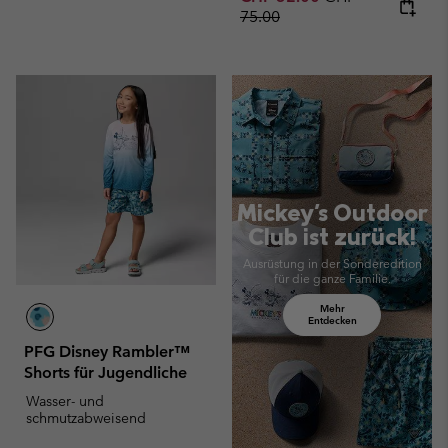
75.00
Mid Season Sale
Mickey's Outdoor
Club ist zurück!
Ausrüstung in der Sonderedition
für die ganze Familie.
Mehr
Entdecken
PFG Disney Rambler™
Shorts für Jugendliche
Wasser- und
schmutzabweisend