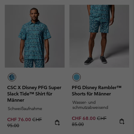
CSC X Disney PFG Super
PFG Disney Rambler™
Slack Tide™ Shirt für
Shorts für Männer
Männer
Wasser- und
schmutzabweisend
Schweißaufnahme
Sale price:
Regular price:
CHF 68.00
CHF
Sale price:
Regular price:
CHF 76.00
CHF
85.00
95.00