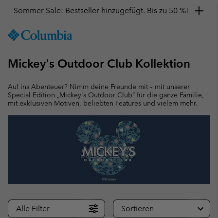
Sommer Sale: Bestseller hinzugefügt. Bis zu 50 %!
SKIP
Columbia
TO
Sportswear
CONTENT
Mickey's Outdoor Club Kollektion
SKIP
TO
MAIN
Auf ins Abenteuer? Nimm deine Freunde mit – mit unserer
NAV
Special Edition „Mickey's Outdoor Club“ für die ganze Familie,
mit exklusiven Motiven, beliebten Features und vielem mehr.
SKIP
TO
SEARCH
Alle Filter
Sortieren