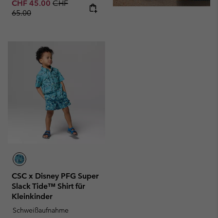
Sale price:
Regular price:
CHF 45.00
CHF
65.00
CSC x Disney PFG Super
Slack Tide™ Shirt für
Kleinkinder
Schweißaufnahme