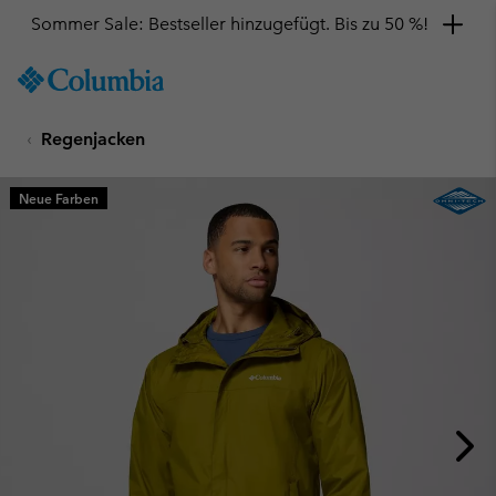
Sommer Sale: Bestseller hinzugefügt. Bis zu 50 %!
SKIP
Columbia
TO
Sportswear
CONTENT
Regenjacken
SKIP
TO
MAIN
Neue Farben
NAV
SKIP
TO
SEARCH