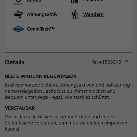
Atmungsaktiv
Wandern
Omni-Tech™
Details
Nr. #
1533898
Expan
or
BESTE WAHL AN REGENTAGEN
collap
In dieser wasserdichten, atmungsaktiven und vollständig
sectio
nahtversiegelten Jacke bist du immer trocken und
bequem unterwegs – egal, wie stark es schüttet.
VERSTAUBAR
Diese Jacke lässt sich zusammenrollen und in der
Seitentasche verstauen, damit du sie einfach einpacken
kannst.