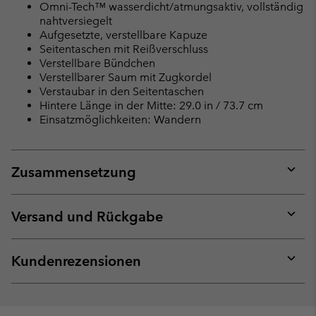
Omni-Tech™ wasserdicht/atmungsaktiv, vollständig
nahtversiegelt
Aufgesetzte, verstellbare Kapuze
Seitentaschen mit Reißverschluss
Verstellbare Bündchen
Verstellbarer Saum mit Zugkordel
Verstaubar in den Seitentaschen
Hintere Länge in der Mitte: 29.0 in / 73.7 cm
Einsatzmöglichkeiten: Wandern
Zusammensetzung
Expan
or
collap
Versand und Rückgabe
sectio
Expan
or
collap
Kundenrezensionen
sectio
Expan
or
collap
sectio