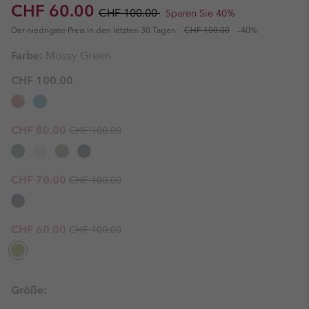
Sale price:
Regular price:
CHF 60.00
CHF 100.00
Sparen Sie 40%
Der niedrigste Preis in den letzten 30 Tagen:
CHF 100.00
-40%
Farbe:
Mossy Green
CHF 100.00
Regular price:
Sale price:
CHF 80.00
CHF 100.00
Regular price:
Sale price:
CHF 70.00
CHF 100.00
Regular price:
Sale price:
CHF 60.00
CHF 100.00
Größe: