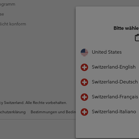
rogramm
se
 Nicht konform
Bitte wähle
United States
Switzerland-English
Switzerland-Deutsch
Switzerland-Français
 Switzerland. Alle Rechte vorbehalten.
Switzerland-Italiano
chutzerklärung
Bestimmungen und Bedingungen des Mitglieder Programms