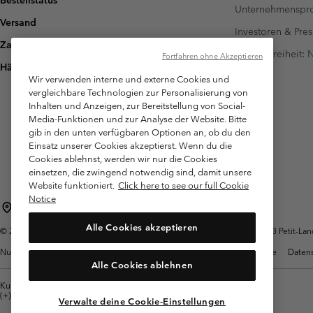
Bestellstatus
Unternehmensp
Versand
Investoren & Pres
Zahlung
Barrierefreiheit:
Fortfahren ohne Akzeptieren
Häufig gestellte Fragen
Wir verwenden interne und externe Cookies und
vergleichbare Technologien zur Personalisierung von
Inhalten und Anzeigen, zur Bereitstellung von Social-
Media-Funktionen und zur Analyse der Website. Bitte
gib in den unten verfügbaren Optionen an, ob du den
Einsatz unserer Cookies akzeptierst. Wenn du die
Cookies ablehnst, werden wir nur die Cookies
einsetzen, die zwingend notwendig sind, damit unsere
Website funktioniert.
Click here to see our full Cookie
Notice
Schweiz (Deutsch)
English ›
français ›
italiano ›
|
|
|
Alle Cookies akzeptieren
©
2026
Columbia Sportswear Company. Avenue des Morgines, 12 1213 Petit-Lancy
Nutzungsbedingungen
Allgemeine Verkaufsbedingungen
Garantie
Datens
Alle Cookies ablehnen
Kundenservice: Mo- Fr. 9:00 - 13:00 & 14:00- 18:00 Uhr
(+)41315282015
Verwalte deine Cookie-Einstellungen