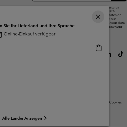
Wenn du deine E-Mail-Adresse angibst, abonnierst du unseren
Newsletter und erhältst einen Willkommensrabatt von 10 %.
We will use your email address to send you updates on
new arrivals, offers and promotional events. See our
Privacy Notice
for details of how we will process your data
n Sie Ihr Lieferland und Ihre Sprache
for marketing purposes and how you can withdraw your
consent.
Online-Einkauf verfügbar
Online-
Einkauf
verfügbar
Nutzungsbedingungen Für Nutzergenerierte Inhalte
Impressum
Cookies
Alle Länder Anzeigen