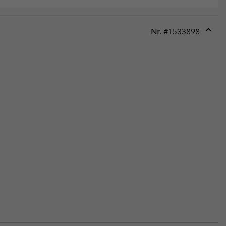
Nr. #
1533898
Expan
or
collap
sectio