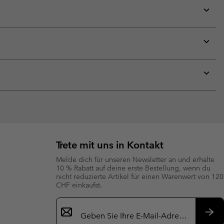
Expan
or
collap
sectio
Expan
or
collap
sectio
Expan
or
collap
sectio
Trete mit uns in Kontakt
Melde dich für unseren Newsletter an und erhalte
10 % Rabatt auf deine erste Bestellung, wenn du
nicht reduzierte Artikel für einen Warenwert von 120
CHF einkaufst.
Newsletter-
Anmeldung
Abo