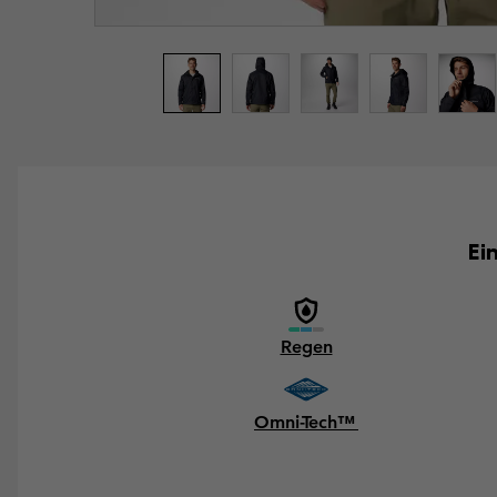
Ei
Regen
Omni-Tech™