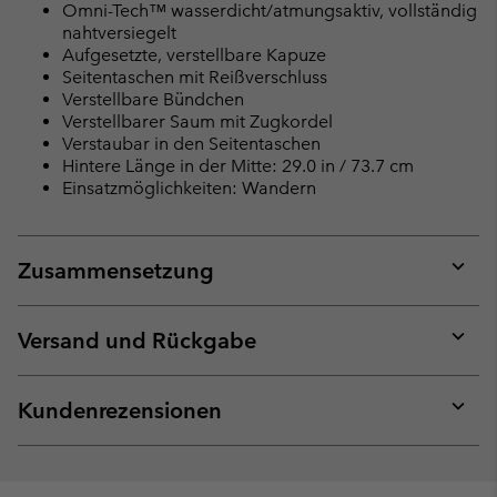
Omni-Tech™ wasserdicht/atmungsaktiv, vollständig
nahtversiegelt
Aufgesetzte, verstellbare Kapuze
Seitentaschen mit Reißverschluss
Verstellbare Bündchen
Verstellbarer Saum mit Zugkordel
Verstaubar in den Seitentaschen
Hintere Länge in der Mitte: 29.0 in / 73.7 cm
Einsatzmöglichkeiten: Wandern
Zusammensetzung
Expan
or
collap
Versand und Rückgabe
sectio
Expan
or
collap
Kundenrezensionen
sectio
Expan
or
collap
sectio