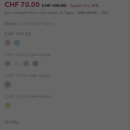
Sale price:
Regular price:
CHF 70.00
CHF 100.00
Sparen Sie 30%
Der niedrigste Preis in den letzten 30 Tagen:
CHF 100.00
-30%
Farbe:
Collegiate Navy
CHF 100.00
Regular price:
Sale price:
CHF 80.00
CHF 100.00
Regular price:
Sale price:
CHF 70.00
CHF 100.00
Regular price:
Sale price:
CHF 60.00
CHF 100.00
Größe: