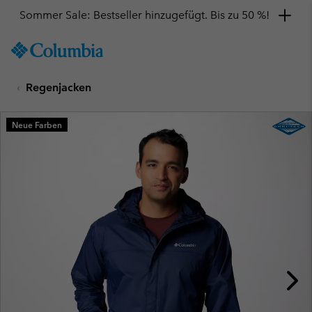
Sommer Sale: Bestseller hinzugefügt. Bis zu 50 %!
SKIP
Columbia
TO
Sportswear
CONTENT
Regenjacken
SKIP
TO
MAIN
Neue Farben
NAV
SKIP
TO
SEARCH