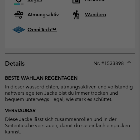
Atmungsaktiv
Wandern
Omni-Tech™
Details
Nr. #
1533898
Expan
or
BESTE WAHL AN REGENTAGEN
collap
In dieser wasserdichten, atmungsaktiven und vollständig
sectio
nahtversiegelten Jacke bist du immer trocken und
bequem unterwegs – egal, wie stark es schüttet.
VERSTAUBAR
Diese Jacke lässt sich zusammenrollen und in der
Seitentasche verstauen, damit du sie einfach einpacken
kannst.