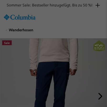
Sommer Sale: Bestseller hinzugefügt. Bis zu 50 %!
SKIP
Columbia
TO
Sportswear
CONTENT
Wanderhosen
SKIP
TO
MAIN
Sale
NAV
SKIP
TO
SEARCH