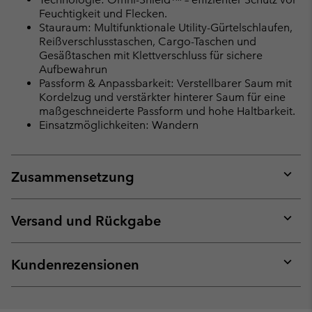
Feuchtigkeit und Flecken.
Stauraum: Multifunktionale Utility-Gürtelschlaufen,
Reißverschlusstaschen, Cargo-Taschen und
Gesäßtaschen mit Klettverschluss für sichere
Aufbewahrun
Passform & Anpassbarkeit: Verstellbarer Saum mit
Kordelzug und verstärkter hinterer Saum für eine
maßgeschneiderte Passform und hohe Haltbarkeit.
Einsatzmöglichkeiten: Wandern
Zusammensetzung
Expan
or
collap
Versand und Rückgabe
sectio
Expan
or
collap
Kundenrezensionen
sectio
Expan
or
collap