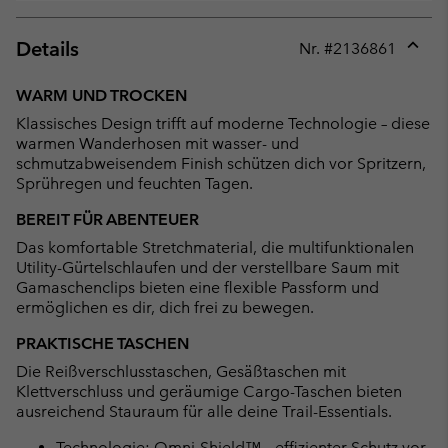
Details
Nr. #
2136861
Expan
or
WARM UND TROCKEN
collap
Klassisches Design trifft auf moderne Technologie – diese
sectio
warmen Wanderhosen mit wasser- und
schmutzabweisendem Finish schützen dich vor Spritzern,
Sprühregen und feuchten Tagen.
BEREIT FÜR ABENTEUER
Das komfortable Stretchmaterial, die multifunktionalen
Utility-Gürtelschlaufen und der verstellbare Saum mit
Gamaschenclips bieten eine flexible Passform und
ermöglichen es dir, dich frei zu bewegen.
PRAKTISCHE TASCHEN
Die Reißverschlusstaschen, Gesäßtaschen mit
Klettverschluss und geräumige Cargo-Taschen bieten
ausreichend Stauraum für alle deine Trail-Essentials.
Technologie: Omni-Shield™ – effizienter Schutz vor