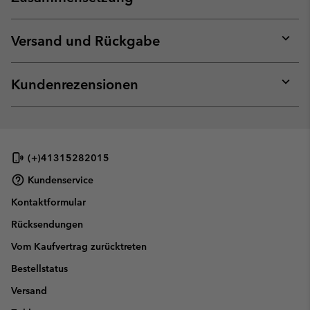
Expan
or
collap
Versand und Rückgabe
sectio
Expan
or
collap
Kundenrezensionen
sectio
Expan
or
collap
sectio
(+)41315282015
Kundenservice
Kontaktformular
Rücksendungen
Vom Kaufvertrag zurücktreten
Bestellstatus
Versand