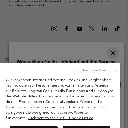
we will process your data for marketing purposes and how you can
withdraw your consent.
Schweiz (Deutsch)
English ›
français ›
italiano ›
|
|
|
Bitte wählen Sie Ihr Lieferland und Ihre Sprache
©
2026
Columbia Sportswear Company. Avenue des Morgines, 12 1213
Online-Einkauf verfügbar
Fortfahren ohne Akzeptieren
Petit-Lancy Switzerland. Alle Rechte vorbehalten.
Wir verwenden interne und externe Cookies und vergleichbare
Nutzungsbedingungen
Allgemeine Verkaufsbedingungen
Garantie
Online
United States
Technologien zur Personalisierung von Inhalten und Anzeigen,
Einkau
Datenschutzerklärung
zur Bereitstellung von Social-Media-Funktionen und zur Analyse
verfü
der Website. Bitte gib in den unten verfügbaren Optionen an, ob
Switzerland-English
Bestimmungen und Bedingungen des Mitglieder Programms
du den Einsatz unserer Cookies akzeptierst. Wenn du die
Cookies ablehnst, werden wir nur die Cookies einsetzen, die
Nutzungsbedingungen Für Nutzergenerierte Inhalte
Impressum
Switzerland-Deutsch
zwingend notwendig sind, damit unsere Website
Cookies
funktioniert.
Click here to see our full Cookie Notice
Switzerland-Français