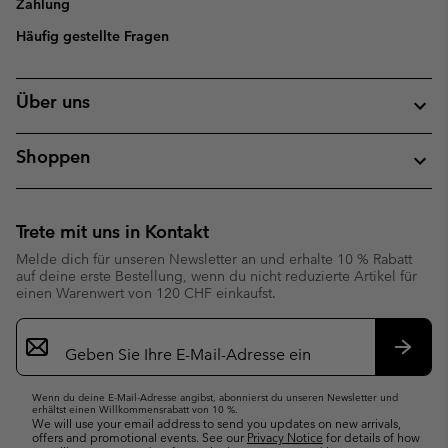
Zahlung
Häufig gestellte Fragen
Über uns
Shoppen
Trete mit uns in Kontakt
Melde dich für unseren Newsletter an und erhalte 10 % Rabatt
auf deine erste Bestellung, wenn du nicht reduzierte Artikel für
einen Warenwert von 120 CHF einkaufst.
Newsletter-
Anmeldung
Abonn
Wenn du deine E-Mail-Adresse angibst, abonnierst du unseren Newsletter und
erhältst einen Willkommensrabatt von 10 %.
We will use your email address to send you updates on new arrivals,
offers and promotional events. See our
Privacy Notice
for details of how