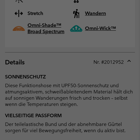
Stretch
Wandern
Omni-Shade™
Omni-Wick™
Broad Spectrum
Details
Nr. #
2012952
Expan
or
SONNENSCHUTZ
collap
Diese Funktionshose mit UPF50-Sonnenschutz und
sectio
atmungsaktivem, schweißableitendem Material hält dich
auf sonnigen Wanderungen frisch und trocken – selbst
wenn die Temperaturen steigen.
VIELSEITIGE PASSFORM
Der teilelastische Bund und der abnehmbare Gürtel
sorgen für viel Bewegungsfreiheit, wenn du aktiv bist.