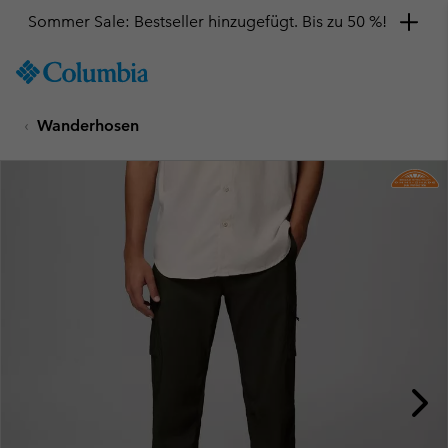
Sommer Sale: Bestseller hinzugefügt. Bis zu 50 %!
SKIP
Columbia
TO
Sportswear
CONTENT
Wanderhosen
SKIP
TO
MAIN
NAV
SKIP
TO
SEARCH