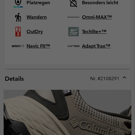
Platzregen
Besonders leicht
Wandern
Omni-MAX™
OutDry
Techlite+™
Navic Fit™
Adapt Trax™
Details
Nr. #
2108291
Expan
or
collap
sectio