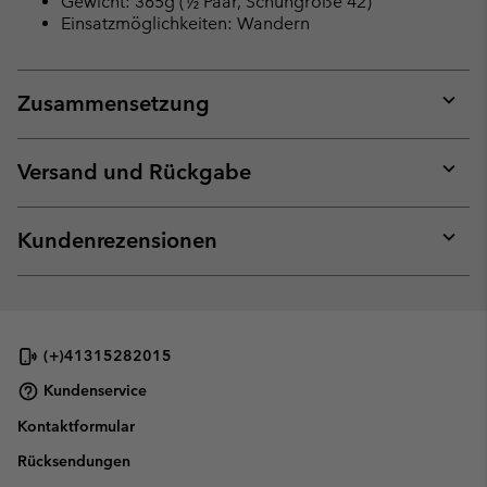
Gewicht: 365g (½ Paar, Schuhgröße 42)
Einsatzmöglichkeiten: Wandern
Zusammensetzung
Expan
or
collap
Versand und Rückgabe
sectio
Expan
or
collap
Kundenrezensionen
sectio
Expan
or
collap
sectio
(+)41315282015
Kundenservice
Kontaktformular
Rücksendungen