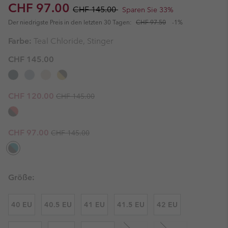
Sale price:
Regular price:
CHF 97.00
CHF 145.00
Sparen Sie 33%
Der niedrigste Preis in den letzten 30 Tagen:
CHF 97.50
-1%
Farbe:
Teal Chloride, Stinger
CHF 145.00
Regular price:
Sale price:
CHF 120.00
CHF 145.00
Regular price:
Sale price:
CHF 97.00
CHF 145.00
Größe:
40 EU
40.5 EU
41 EU
41.5 EU
42 EU