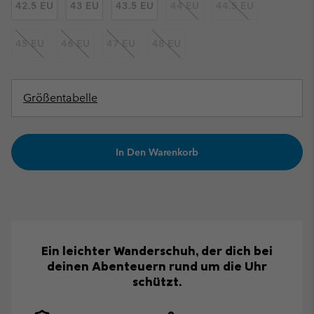
42.5 EU
43 EU
43.5 EU
44 EU
44.5 EU
45 EU
46 EU
47 EU
48 EU
Größentabelle
In Den Warenkorb
Ein leichter Wanderschuh, der dich bei
deinen Abenteuern rund um die Uhr
schützt.