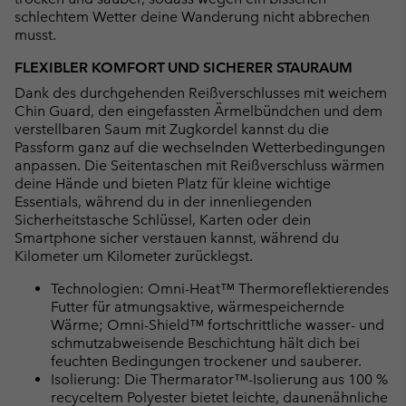
schlechtem Wetter deine Wanderung nicht abbrechen
musst.
FLEXIBLER KOMFORT UND SICHERER STAURAUM
Dank des durchgehenden Reißverschlusses mit weichem
Chin Guard, den eingefassten Ärmelbündchen und dem
verstellbaren Saum mit Zugkordel kannst du die
Passform ganz auf die wechselnden Wetterbedingungen
anpassen. Die Seitentaschen mit Reißverschluss wärmen
deine Hände und bieten Platz für kleine wichtige
Essentials, während du in der innenliegenden
Sicherheitstasche Schlüssel, Karten oder dein
Smartphone sicher verstauen kannst, während du
Kilometer um Kilometer zurücklegst.
Technologien: Omni-Heat™ Thermoreflektierendes
Futter für atmungsaktive, wärmespeichernde
Wärme; Omni-Shield™ fortschrittliche wasser- und
schmutzabweisende Beschichtung hält dich bei
feuchten Bedingungen trockener und sauberer.
Isolierung: Die Thermarator™-Isolierung aus 100 %
recyceltem Polyester bietet leichte, daunenähnliche