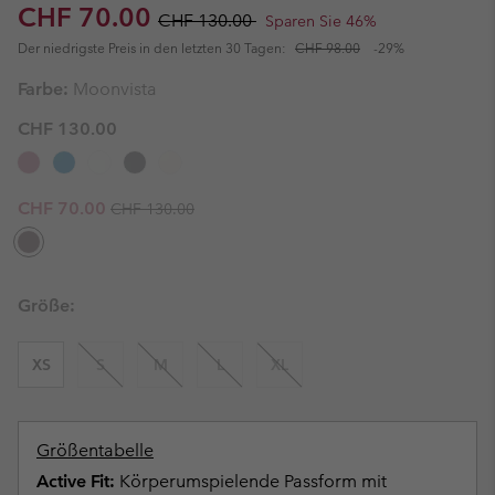
Sale price:
Regular price:
CHF 70.00
CHF 130.00
Sparen Sie 46%
Der niedrigste Preis in den letzten 30 Tagen:
CHF 98.00
-29%
Farbe:
Moonvista
CHF 130.00
Regular price:
Sale price:
CHF 70.00
CHF 130.00
Größe:
XS
S
M
L
XL
Größentabelle
Active Fit:
Körperumspielende Passform mit