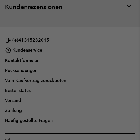
collap
Kundenrezensionen
sectio
Expan
or
collap
sectio
(+)41315282015
Kundenservice
Kontaktformular
Rücksendungen
Vom Kaufvertrag zurücktreten
Bestellstatus
Versand
Zahlung
Häufig gestellte Fragen