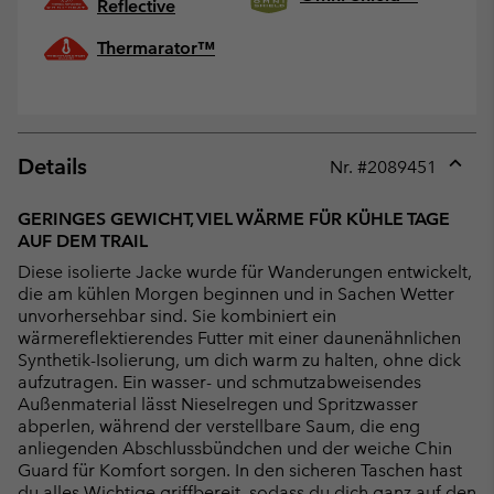
Reflective
Thermarator™
Details
Nr. #
2089451
Expan
or
GERINGES GEWICHT, VIEL WÄRME FÜR KÜHLE TAGE
collap
AUF DEM TRAIL
sectio
Diese isolierte Jacke wurde für Wanderungen entwickelt,
die am kühlen Morgen beginnen und in Sachen Wetter
unvorhersehbar sind. Sie kombiniert ein
wärmereflektierendes Futter mit einer daunenähnlichen
Synthetik-Isolierung, um dich warm zu halten, ohne dick
aufzutragen. Ein wasser- und schmutzabweisendes
Außenmaterial lässt Nieselregen und Spritzwasser
abperlen, während der verstellbare Saum, die eng
anliegenden Abschlussbündchen und der weiche Chin
Guard für Komfort sorgen. In den sicheren Taschen hast
du alles Wichtige griffbereit, sodass du dich ganz auf den