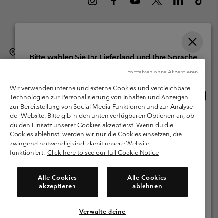
Schweiz (Deutsch)
English ›
français ›
italiano ›
|
|
|
Bitte wählen Sie Ihr Lieferland und Ihre Sprache
©
2026
Columbia Sportswear Company. Avenue des Morgines, 12 1213
Online-Einkauf verfügbar
Fortfahren ohne Akzeptieren
Petit-Lancy Switzerland. Alle Rechte vorbehalten.
Wir verwenden interne und externe Cookies und vergleichbare
Nutzungsbedingungen
Allgemeine Verkaufsbedingungen
Garantie
Online
United States
Technologien zur Personalisierung von Inhalten und Anzeigen,
Einkau
Datenschutzerklärung
zur Bereitstellung von Social-Media-Funktionen und zur Analyse
verfü
der Website. Bitte gib in den unten verfügbaren Optionen an, ob
Switzerland-English
Bestimmungen und Bedingungen des Mitglieder Programms
du den Einsatz unserer Cookies akzeptierst. Wenn du die
Cookies ablehnst, werden wir nur die Cookies einsetzen, die
Nutzungsbedingungen Für Nutzergenerierte Inhalte
Impressum
Switzerland-Deutsch
zwingend notwendig sind, damit unsere Website
Cookies
funktioniert.
Click here to see our full Cookie Notice
Switzerland-Français
Kundenservice: Mo- Fr. 9:00 - 13:00 & 14:00- 18:00 Uhr
Alle Cookies
Alle Cookies
(+)41315282015
akzeptieren
ablehnen
Switzerland-Italiano
Verwalte deine
Alle Länder Anzeigen