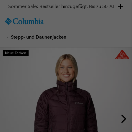
Sommer Sale: Bestseller hinzugefügt. Bis zu 50 %!
SKIP
Columbia
TO
Sportswear
CONTENT
Stepp- und Daunenjacken
SKIP
TO
MAIN
Neue Farben
NAV
SKIP
TO
SEARCH