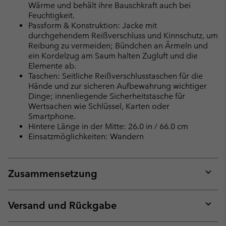
Wärme und behält ihre Bauschkraft auch bei
Feuchtigkeit.
Passform & Konstruktion: Jacke mit
durchgehendem Reißverschluss und Kinnschutz, um
Reibung zu vermeiden; Bündchen an Ärmeln und
ein Kordelzug am Saum halten Zugluft und die
Elemente ab.
Taschen: Seitliche Reißverschlusstaschen für die
Hände und zur sicheren Aufbewahrung wichtiger
Dinge; innenliegende Sicherheitstasche für
Wertsachen wie Schlüssel, Karten oder
Smartphone.
Hintere Länge in der Mitte: 26.0 in / 66.0 cm
Einsatzmöglichkeiten: Wandern
Zusammensetzung
Expan
or
collap
Versand und Rückgabe
sectio
Expan
or