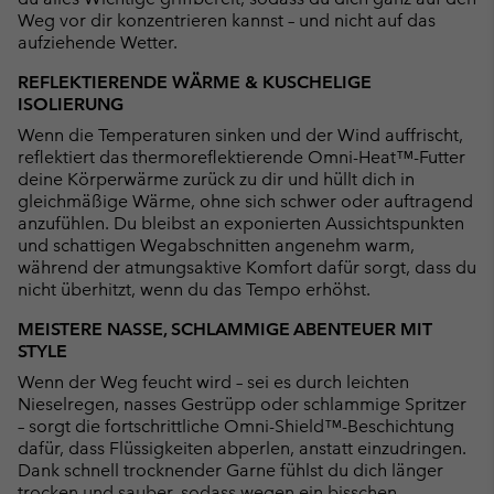
Weg vor dir konzentrieren kannst – und nicht auf das
aufziehende Wetter.
REFLEKTIERENDE WÄRME & KUSCHELIGE
ISOLIERUNG
Wenn die Temperaturen sinken und der Wind auffrischt,
reflektiert das thermoreflektierende Omni-Heat™-Futter
deine Körperwärme zurück zu dir und hüllt dich in
gleichmäßige Wärme, ohne sich schwer oder auftragend
anzufühlen. Du bleibst an exponierten Aussichtspunkten
und schattigen Wegabschnitten angenehm warm,
während der atmungsaktive Komfort dafür sorgt, dass du
nicht überhitzt, wenn du das Tempo erhöhst.
MEISTERE NASSE, SCHLAMMIGE ABENTEUER MIT
STYLE
Wenn der Weg feucht wird – sei es durch leichten
Nieselregen, nasses Gestrüpp oder schlammige Spritzer
– sorgt die fortschrittliche Omni-Shield™-Beschichtung
dafür, dass Flüssigkeiten abperlen, anstatt einzudringen.
Dank schnell trocknender Garne fühlst du dich länger
trocken und sauber, sodass wegen ein bisschen