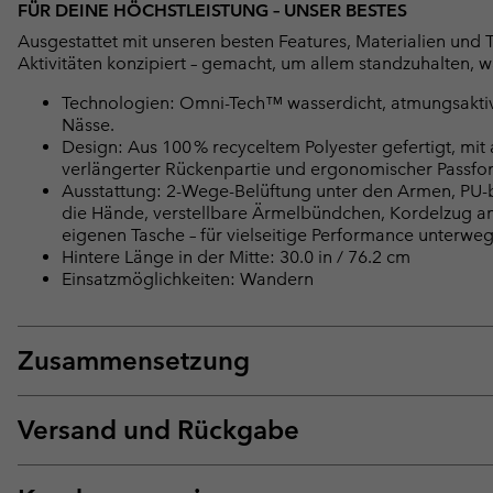
FÜR DEINE HÖCHSTLEISTUNG – UNSER BESTES
Ausgestattet mit unseren besten Features, Materialien und 
Aktivitäten konzipiert – gemacht, um allem standzuhalten, 
Technologien: Omni-Tech™ wasserdicht, atmungsaktiv, v
Nässe.
Design: Aus 100 % recyceltem Polyester gefertigt, mi
verlängerter Rückenpartie und ergonomischer Passfor
Ausstattung: 2-Wege-Belüftung unter den Armen, PU-be
die Hände, verstellbare Ärmelbündchen, Kordelzug am
eigenen Tasche – für vielseitige Performance unterweg
Hintere Länge in der Mitte: 30.0 in / 76.2 cm
Einsatzmöglichkeiten: Wandern
Zusammensetzung
Versand und Rückgabe