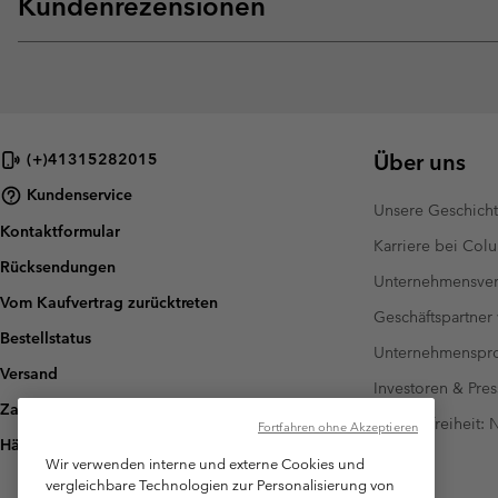
Kundenrezensionen
Über uns
(+)41315282015
Kundenservice
Unsere Geschich
Kontaktformular
Karriere bei Col
Rücksendungen
Unternehmensver
Vom Kaufvertrag zurücktreten
Geschäftspartner
Bestellstatus
Unternehmensp
Versand
Investoren & Pres
Zahlung
Barrierefreiheit:
Fortfahren ohne Akzeptieren
Häufig gestellte Fragen
Wir verwenden interne und externe Cookies und
vergleichbare Technologien zur Personalisierung von