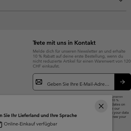
sectio
Expan
or
collap
sectio
Trete mit uns in Kontakt
Melde dich für unseren Newsletter an und erhalte
10 % Rabatt auf deine erste Bestellung, wenn du
nicht reduzierte Artikel für einen Warenwert von 120
CHF einkaufst.
Newsletter-
Anmeldung
Abo
Wenn du deine E-Mail-Adresse angibst, abonnierst du unseren
Newsletter und erhältst einen Willkommensrabatt von 10 %.
We will use your email address to send you updates on
new arrivals, offers and promotional events. See our
Privacy Notice
for details of how we will process your data
n Sie Ihr Lieferland und Ihre Sprache
for marketing purposes and how you can withdraw your
consent.
Online-Einkauf verfügbar