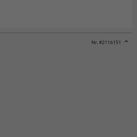
Nr. #
2116151
Expan
or
collap
sectio