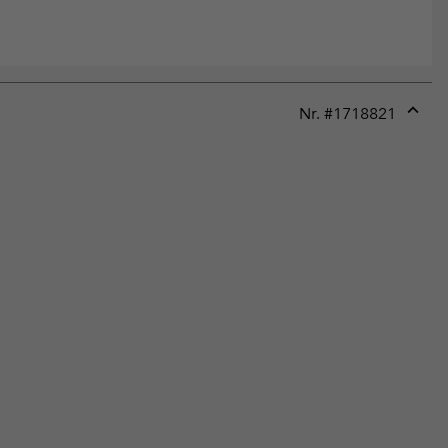
Nr. #
1718821
Expan
or
collap
sectio