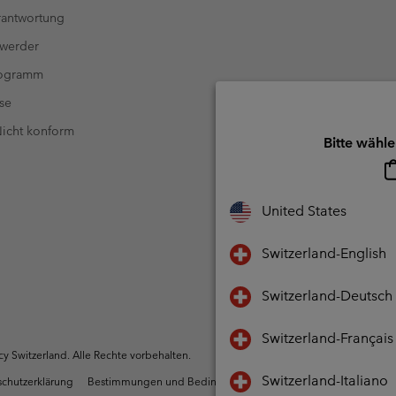
antwortung
 werder
rogramm
se
 Nicht konform
Bitte wähle
United States
Switzerland-English
Switzerland-Deutsch
Switzerland-Français
 Switzerland. Alle Rechte vorbehalten.
Switzerland-Italiano
chutzerklärung
Bestimmungen und Bedingungen des Mitglieder Programms