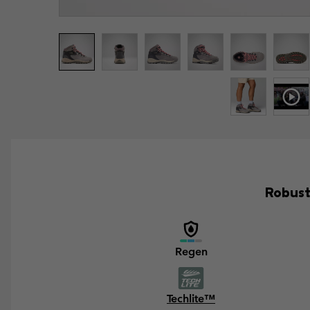
Robust
Regen
Techlite™