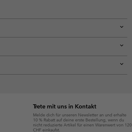
Expan
or
collap
sectio
Expan
or
collap
sectio
Expan
or
collap
sectio
Trete mit uns in Kontakt
Melde dich für unseren Newsletter an und erhalte
10 % Rabatt auf deine erste Bestellung, wenn du
nicht reduzierte Artikel für einen Warenwert von 120
CHF einkaufst.