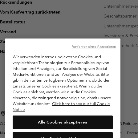
Rücksendungen
Unternehmensver
Vom Kaufvertrag zurücktreten
Geschäftspartner
Bestellstatus
Unternehmensp
Versand
Investoren & Pres
Zahlung
Barrierefreiheit:
Fortfahren ohne Akzeptieren
Häufig gestellte Fragen
Wir verwenden interne und externe Cookies und
vergleichbare Technologien zur Personalisierung von
Inhalten und Anzeigen, zur Bereitstellung von Social-
Media-Funktionen und zur Analyse der Website. Bitte
gib in den unten verfügbaren Optionen an, ob du den
Einsatz unserer Cookies akzeptierst. Wenn du die
Cookies ablehnst, werden wir nur die Cookies
einsetzen, die zwingend notwendig sind, damit unsere
Website funktioniert.
Click here to see our full Cookie
Notice
Schweiz (Deutsch)
English ›
français ›
italiano ›
|
|
|
Alle Cookies akzeptieren
©
2026
Columbia Sportswear Company. Avenue des Morgines, 12 1213 Petit-Lancy
Nutzungsbedingungen
Allgemeine Verkaufsbedingungen
Garantie
Datens