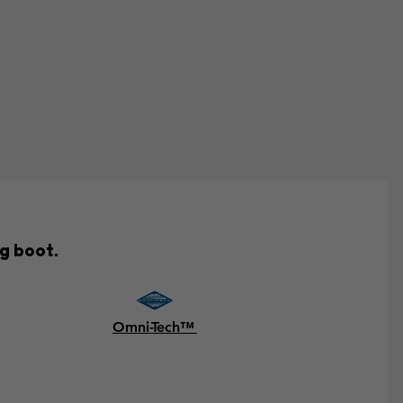
g boot.
Omni-Tech™