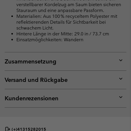
verstellbarer Kordelzug am Saum bieten sicheren
Stauraum und eine anpassbare Passform.
Materialien: Aus 100 % recyceltem Polyester mit
reflektierenden Details für Sichtbarkeit bei
schwachem Licht.
Hintere Länge in der Mitte: 29.0 in / 73.7 cm
Einsatzmöglichkeiten: Wandern
Zusammensetzung
Expan
or
collap
Versand und Rückgabe
sectio
Expan
or
collap
Kundenrezensionen
sectio
Expan
or
collap
sectio
(+)41315282015