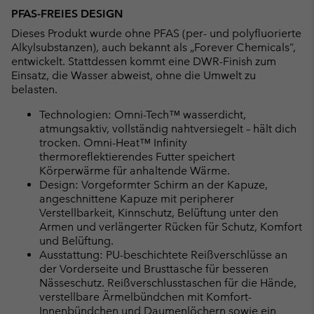
PFAS-FREIES DESIGN
Dieses Produkt wurde ohne PFAS (per- und polyfluorierte
Alkylsubstanzen), auch bekannt als „Forever Chemicals“,
entwickelt. Stattdessen kommt eine DWR-Finish zum
Einsatz, die Wasser abweist, ohne die Umwelt zu
belasten.
Technologien: Omni-Tech™ wasserdicht,
atmungsaktiv, vollständig nahtversiegelt – hält dich
trocken. Omni-Heat™ Infinity
thermoreflektierendes Futter speichert
Körperwärme für anhaltende Wärme.
Design: Vorgeformter Schirm an der Kapuze,
angeschnittene Kapuze mit peripherer
Verstellbarkeit, Kinnschutz, Belüftung unter den
Armen und verlängerter Rücken für Schutz, Komfort
und Belüftung.
Ausstattung: PU-beschichtete Reißverschlüsse an
der Vorderseite und Brusttasche für besseren
Nässeschutz. Reißverschlusstaschen für die Hände,
verstellbare Ärmelbündchen mit Komfort-
Innenbündchen und Daumenlöchern sowie ein