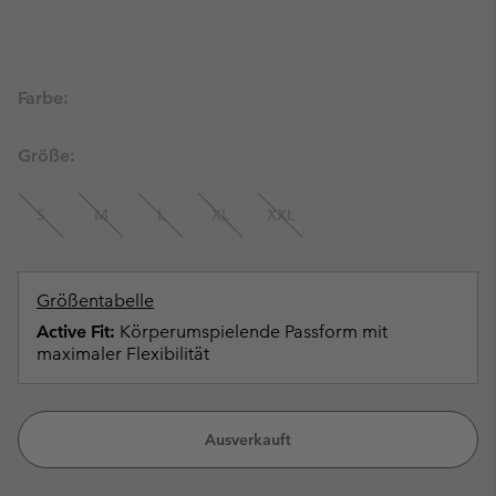
Farbe:
Größe:
S
M
L
XL
XXL
Größentabelle
Active Fit:
Körperumspielende Passform mit
maximaler Flexibilität
Ausverkauft