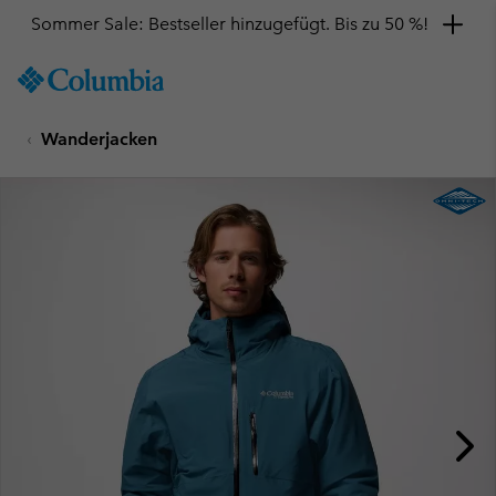
Sommer Sale: Bestseller hinzugefügt. Bis zu 50 %!
SKIP
Columbia
TO
Sportswear
CONTENT
Wanderjacken
SKIP
TO
MAIN
NAV
SKIP
TO
SEARCH