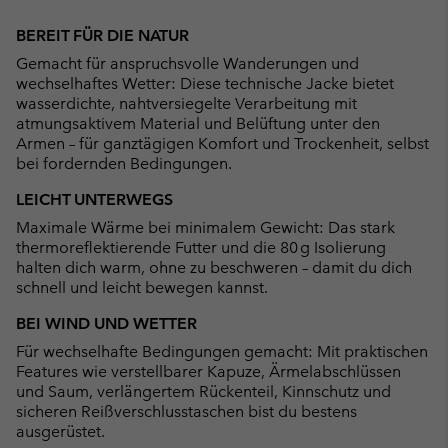
Expan
or
BEREIT FÜR DIE NATUR
collap
Gemacht für anspruchsvolle Wanderungen und
sectio
wechselhaftes Wetter: Diese technische Jacke bietet
wasserdichte, nahtversiegelte Verarbeitung mit
atmungsaktivem Material und Belüftung unter den
Armen – für ganztägigen Komfort und Trockenheit, selbst
bei fordernden Bedingungen.
LEICHT UNTERWEGS
Maximale Wärme bei minimalem Gewicht: Das stark
thermoreflektierende Futter und die 80 g Isolierung
halten dich warm, ohne zu beschweren – damit du dich
schnell und leicht bewegen kannst.
BEI WIND UND WETTER
Für wechselhafte Bedingungen gemacht: Mit praktischen
Features wie verstellbarer Kapuze, Ärmelabschlüssen
und Saum, verlängertem Rückenteil, Kinnschutz und
sicheren Reißverschlusstaschen bist du bestens
ausgerüstet.