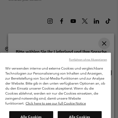
Schweiz (Deutsch)
English ›
français ›
italiano ›
|
|
|
Bitte wählen Sie Ihr Lieferland und Ihre Sprache
©
2026
Columbia Sportswear Company. Avenue des Morgines, 12 1213
Online-Einkauf verfügbar
Fortfahren ohne Akzeptieren
Petit-Lancy Switzerland. Alle Rechte vorbehalten.
Wir verwenden interne und externe Cookies und vergleichbare
Nutzungsbedingungen
Allgemeine Verkaufsbedingungen
Garantie
Online
United States
Technologien zur Personalisierung von Inhalten und Anzeigen,
Einkau
Datenschutzerklärung
zur Bereitstellung von Social-Media-Funktionen und zur Analyse
verfü
der Website. Bitte gib in den unten verfügbaren Optionen an, ob
Switzerland-English
Bestimmungen und Bedingungen des Mitglieder Programms
du den Einsatz unserer Cookies akzeptierst. Wenn du die
Cookies ablehnst, werden wir nur die Cookies einsetzen, die
Nutzungsbedingungen Für Nutzergenerierte Inhalte
Impressum
Switzerland-Deutsch
zwingend notwendig sind, damit unsere Website
Cookies
funktioniert.
Click here to see our full Cookie Notice
Switzerland-Français
Kundenservice: Mo- Fr. 9:00 - 13:00 & 14:00- 18:00 Uhr
Alle Cookies
Alle Cookies