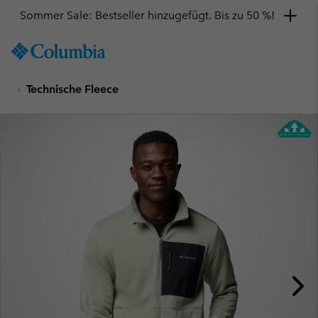
Sommer Sale: Bestseller hinzugefügt. Bis zu 50 %!
SKIP
Columbia
TO
Sportswear
CONTENT
Technische Fleece
SKIP
TO
MAIN
NAV
SKIP
TO
SEARCH