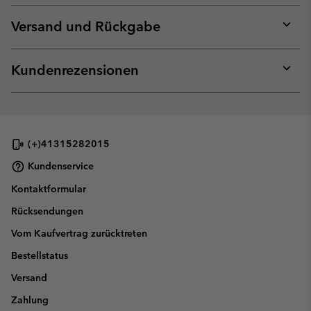
or
collap
Versand und Rückgabe
sectio
Expan
or
collap
Kundenrezensionen
sectio
Expan
or
collap
sectio
(+)41315282015
Kundenservice
Kontaktformular
Rücksendungen
Vom Kaufvertrag zurücktreten
Bestellstatus
Versand
Zahlung