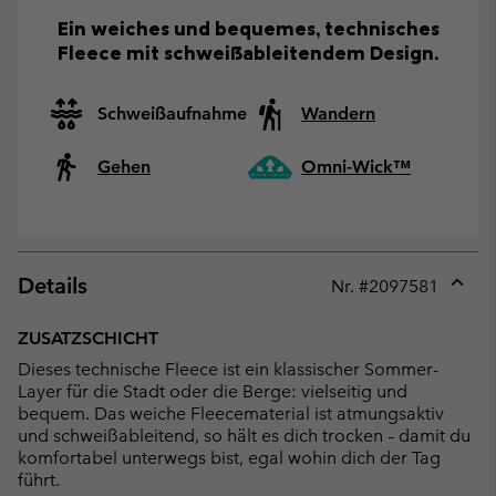
Ein weiches und bequemes, technisches
Fleece mit schweißableitendem Design.
Schweißaufnahme
Wandern
Gehen
Omni-Wick™
Details
Nr. #
2097581
Expan
or
ZUSATZSCHICHT
collap
Dieses technische Fleece ist ein klassischer Sommer-
sectio
Layer für die Stadt oder die Berge: vielseitig und
bequem. Das weiche Fleecematerial ist atmungsaktiv
und schweißableitend, so hält es dich trocken – damit du
komfortabel unterwegs bist, egal wohin dich der Tag
führt.