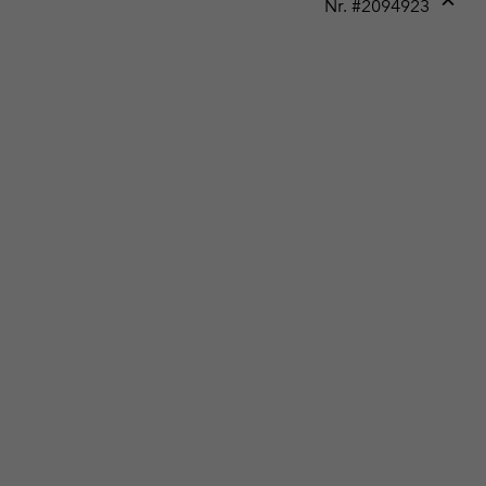
Nr. #
2094923
Expan
or
collap
sectio