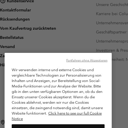
Kundenservice
Unsere Geschich
Kontaktformular
Karriere bei Col
Rücksendungen
Unternehmensver
Vom Kaufvertrag zurücktreten
Geschäftspartner
Bestellstatus
Unternehmensp
Versand
Investoren & Pres
Zahlung
Barrierefreiheit:
Fortfahren ohne Akzeptieren
Häufig gestellte Fragen
Wir verwenden interne und externe Cookies und
vergleichbare Technologien zur Personalisierung von
Inhalten und Anzeigen, zur Bereitstellung von Social-
Media-Funktionen und zur Analyse der Website. Bitte
gib in den unten verfügbaren Optionen an, ob du den
Einsatz unserer Cookies akzeptierst. Wenn du die
Cookies ablehnst, werden wir nur die Cookies
einsetzen, die zwingend notwendig sind, damit unsere
Website funktioniert.
Click here to see our full Cookie
Notice
Schweiz (Deutsch)
English ›
français ›
italiano ›
|
|
|