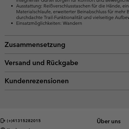
integrierter Gürtel sorgen für Komfort und Beweglichk
Ausstattung: Reißverschlusstaschen für die Hände, ein
Materialschlaufe, erweiterter Beinabschluss für meh
durchdachte Trail-Funktionalität und vielseitige Aufb
Einsatzmöglichkeiten: Wandern
Zusammensetzung
Versand und Rückgabe
Kundenrezensionen
Über uns
(+)41315282015