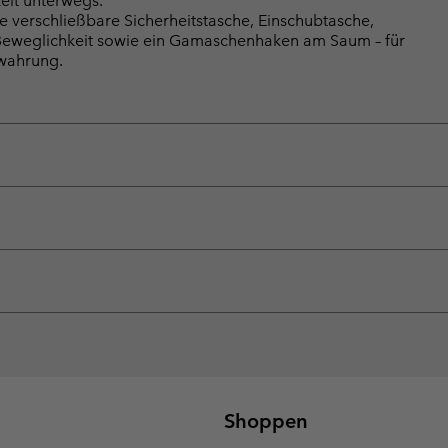
eit unterwegs.
e verschließbare Sicherheitstasche, Einschubtasche,
r Beweglichkeit sowie ein Gamaschenhaken am Saum – für
ewahrung.
Shoppen