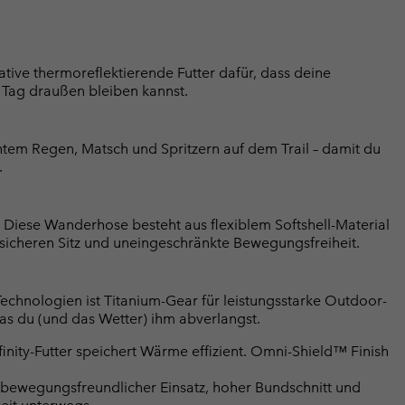
ative thermoreflektierende Futter dafür, dass deine
 Tag draußen bleiben kannst.
htem Regen, Matsch und Spritzern auf dem Trail – damit du
.
iese Wanderhose besteht aus flexiblem Softshell-Material
 sicheren Sitz und uneingeschränkte Bewegungsfreiheit.
Technologien ist Titanium-Gear für leistungsstarke Outdoor-
was du (und das Wetter) ihm abverlangst.
nity-Futter speichert Wärme effizient. Omni-Shield™ Finish
, bewegungsfreundlicher Einsatz, hoher Bundschnitt und