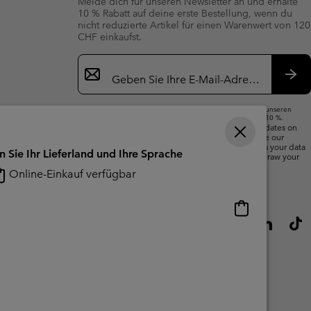
Melde dich für unseren Newsletter an und erhalte
10 % Rabatt auf deine erste Bestellung, wenn du
nicht reduzierte Artikel für einen Warenwert von 120
CHF einkaufst.
Newsletter-
Anmeldung
Abo
Wenn du deine E-Mail-Adresse angibst, abonnierst du unseren
Newsletter und erhältst einen Willkommensrabatt von 10 %.
We will use your email address to send you updates on
new arrivals, offers and promotional events. See our
Privacy Notice
for details of how we will process your data
n Sie Ihr Lieferland und Ihre Sprache
for marketing purposes and how you can withdraw your
consent.
Online-Einkauf verfügbar
Online-
Einkauf
verfügbar