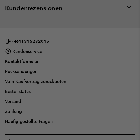
collap
Kundenrezensionen
sectio
Expan
or
collap
sectio
(+)41315282015
Kundenservice
Kontaktformular
Rücksendungen
Vom Kaufvertrag zurücktreten
Bestellstatus
Versand
Zahlung
Häufig gestellte Fragen