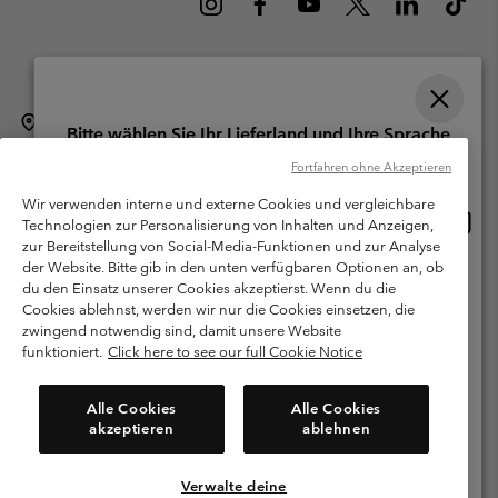
Schweiz (Deutsch)
English ›
français ›
italiano ›
|
|
|
Bitte wählen Sie Ihr Lieferland und Ihre Sprache
©
2026
Columbia Sportswear Company. Avenue des Morgines, 12 1213
Online-Einkauf verfügbar
Fortfahren ohne Akzeptieren
Petit-Lancy Switzerland. Alle Rechte vorbehalten.
Wir verwenden interne und externe Cookies und vergleichbare
Nutzungsbedingungen
Allgemeine Verkaufsbedingungen
Garantie
Online
United States
Technologien zur Personalisierung von Inhalten und Anzeigen,
Einkau
Datenschutzerklärung
zur Bereitstellung von Social-Media-Funktionen und zur Analyse
verfü
der Website. Bitte gib in den unten verfügbaren Optionen an, ob
Switzerland-English
Bestimmungen und Bedingungen des Mitglieder Programms
du den Einsatz unserer Cookies akzeptierst. Wenn du die
Cookies ablehnst, werden wir nur die Cookies einsetzen, die
Nutzungsbedingungen Für Nutzergenerierte Inhalte
Impressum
Switzerland-Deutsch
zwingend notwendig sind, damit unsere Website
Cookies
funktioniert.
Click here to see our full Cookie Notice
Switzerland-Français
Kundenservice: Mo- Fr. 9:00 - 13:00 & 14:00- 18:00 Uhr
Alle Cookies
Alle Cookies
(+)41315282015
akzeptieren
ablehnen
Switzerland-Italiano
Verwalte deine
Alle Länder Anzeigen