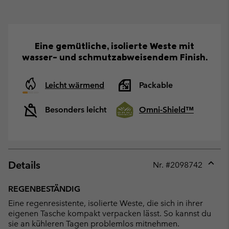
Eine gemütliche, isolierte Weste mit
wasser- und schmutzabweisendem Finish.
Leicht wärmend
Packable
Besonders leicht
Omni-Shield™
Details
Nr. #
2098742
Expan
or
REGENBESTÄNDIG
collap
Eine regenresistente, isolierte Weste, die sich in ihrer
sectio
eigenen Tasche kompakt verpacken lässt. So kannst du
sie an kühleren Tagen problemlos mitnehmen.