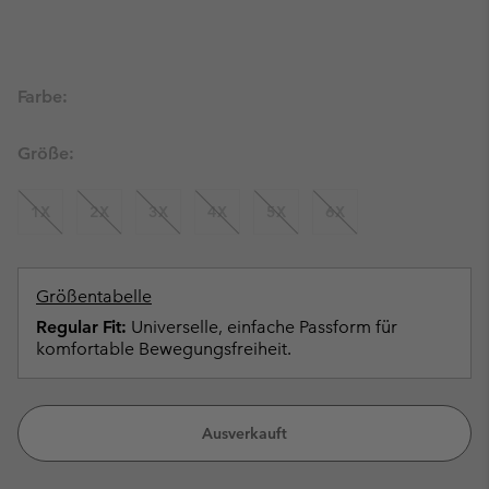
Farbe:
Größe:
1X
2X
3X
4X
5X
6X
Größentabelle
Regular Fit:
Universelle, einfache Passform für
komfortable Bewegungsfreiheit.
Ausverkauft