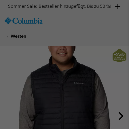
Sommer Sale: Bestseller hinzugefügt. Bis zu 50 %!
SKIP
Columbia
TO
Sportswear
CONTENT
Westen
SKIP
TO
MAIN
NAV
SKIP
TO
SEARCH