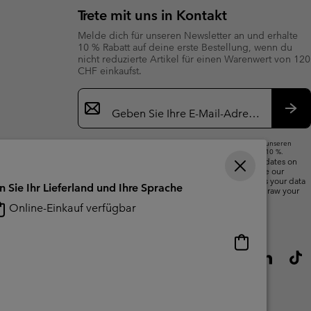
Trete mit uns in Kontakt
Melde dich für unseren Newsletter an und erhalte
10 % Rabatt auf deine erste Bestellung, wenn du
nicht reduzierte Artikel für einen Warenwert von 120
CHF einkaufst.
Newsletter-
Anmeldung
Abo
Wenn du deine E-Mail-Adresse angibst, abonnierst du unseren
Newsletter und erhältst einen Willkommensrabatt von 10 %.
We will use your email address to send you updates on
new arrivals, offers and promotional events. See our
Privacy Notice
for details of how we will process your data
n Sie Ihr Lieferland und Ihre Sprache
for marketing purposes and how you can withdraw your
consent.
Online-Einkauf verfügbar
Online-
Einkauf
verfügbar