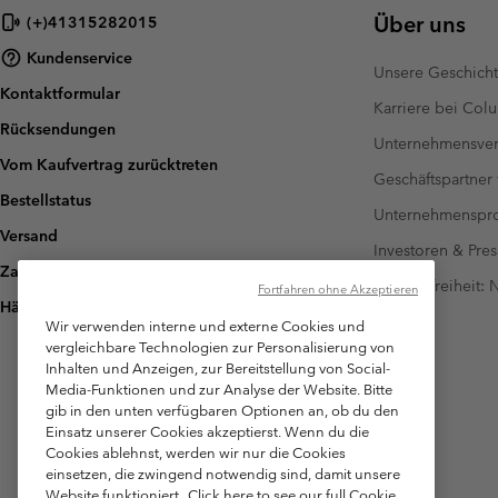
Über uns
(+)41315282015
Kundenservice
Unsere Geschich
Kontaktformular
Karriere bei Col
Rücksendungen
Unternehmensver
Vom Kaufvertrag zurücktreten
Geschäftspartner
Bestellstatus
Unternehmensp
Versand
Investoren & Pres
Zahlung
Barrierefreiheit:
Fortfahren ohne Akzeptieren
Häufig gestellte Fragen
Wir verwenden interne und externe Cookies und
vergleichbare Technologien zur Personalisierung von
Inhalten und Anzeigen, zur Bereitstellung von Social-
Media-Funktionen und zur Analyse der Website. Bitte
gib in den unten verfügbaren Optionen an, ob du den
Einsatz unserer Cookies akzeptierst. Wenn du die
Cookies ablehnst, werden wir nur die Cookies
einsetzen, die zwingend notwendig sind, damit unsere
Website funktioniert.
Click here to see our full Cookie