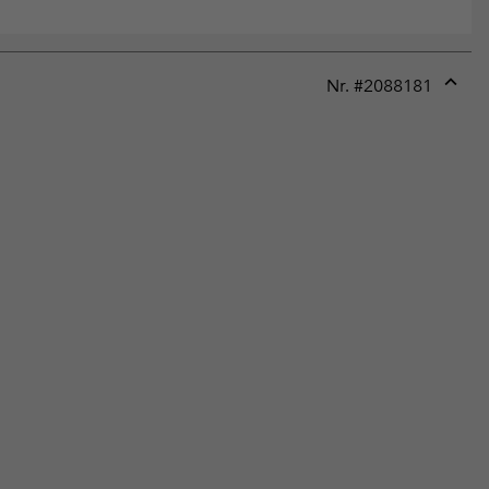
Nr. #
2088181
Expan
or
collap
sectio