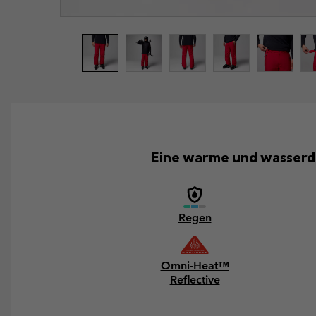
Eine warme und wasserdi
Regen
Omni-Heat™
Reflective