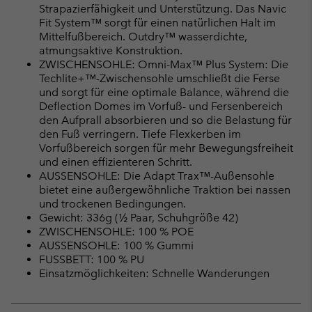
Strapazierfähigkeit und Unterstützung. Das Navic
Fit System™ sorgt für einen natürlichen Halt im
Mittelfußbereich. Outdry™ wasserdichte,
atmungsaktive Konstruktion.
ZWISCHENSOHLE: Omni-Max™ Plus System: Die
Techlite+™-Zwischensohle umschließt die Ferse
und sorgt für eine optimale Balance, während die
Deflection Domes im Vorfuß- und Fersenbereich
den Aufprall absorbieren und so die Belastung für
den Fuß verringern. Tiefe Flexkerben im
Vorfußbereich sorgen für mehr Bewegungsfreiheit
und einen effizienteren Schritt.
AUSSENSOHLE: Die Adapt Trax™-Außensohle
bietet eine außergewöhnliche Traktion bei nassen
und trockenen Bedingungen.
Gewicht: 336g (½ Paar, Schuhgröße 42)
ZWISCHENSOHLE: 100 % POE
AUSSENSOHLE: 100 % Gummi
FUSSBETT: 100 % PU
Einsatzmöglichkeiten: Schnelle Wanderungen