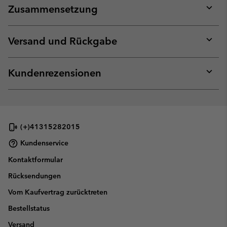
Zusammensetzung
Expan
or
collap
Versand und Rückgabe
sectio
Expan
or
collap
Kundenrezensionen
sectio
Expan
or
collap
sectio
(+)41315282015
Kundenservice
Kontaktformular
Rücksendungen
Vom Kaufvertrag zurücktreten
Bestellstatus
Versand