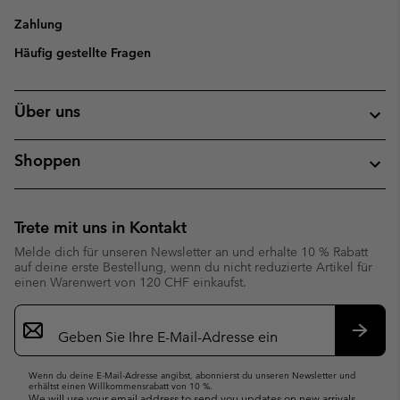
Zahlung
Häufig gestellte Fragen
Über uns
Shoppen
Trete mit uns in Kontakt
Melde dich für unseren Newsletter an und erhalte 10 % Rabatt
auf deine erste Bestellung, wenn du nicht reduzierte Artikel für
einen Warenwert von 120 CHF einkaufst.
Newsletter-
Anmeldung
Abonn
Wenn du deine E-Mail-Adresse angibst, abonnierst du unseren Newsletter und
erhältst einen Willkommensrabatt von 10 %.
We will use your email address to send you updates on new arrivals,