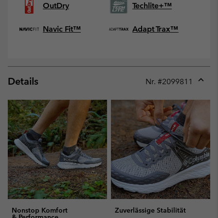
OutDry
Techlite+™
Navic Fit™
Adapt Trax™
Details
Nr. #
2099811
Expan
or
collap
sectio
Nonstop Komfort
Zuverlässige Stabilität
& Performance