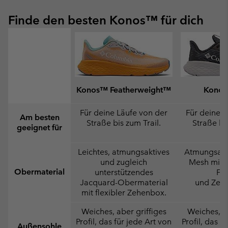
Finde den besten Konos™ für dich
Konos™ Featherweight™
Konos
Für deine Läufe von der
Für deine L
Am besten
Straße bis zum Trail.
Straße bis
geeignet für
Leichtes, atmungsaktives
Atmungsakti
und zugleich
Mesh mit 
Obermaterial
unterstützendes
Fer
Jacquard-Obermaterial
und Zeh
mit flexibler Zehenbox.
Weiches, aber griffiges
Weiches, ab
Profil, das für jede Art von
Profil, das f
Außensohle