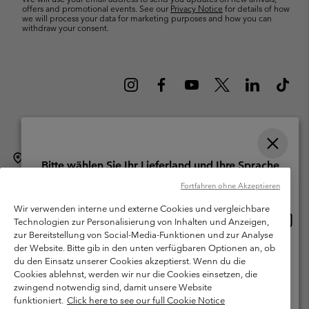
offers and promotional events. See our
Privacy Notice
for details of how
we will process your data for marketing purposes and how you can
withdraw your consent.
Schweiz (Deutsch)
English ›
français ›
italiano ›
|
|
|
Bitte wählen Sie Ihr Lieferland und Ihre Sprache
©
2026
Columbia Sportswear Company. Avenue des Morgines, 12 1213
Online-Einkauf verfügbar
Fortfahren ohne Akzeptieren
Petit-Lancy Switzerland. Alle Rechte vorbehalten.
Wir verwenden interne und externe Cookies und vergleichbare
Nutzungsbedingungen
Allgemeine Verkaufsbedingungen
Garantie
Online
United States
Technologien zur Personalisierung von Inhalten und Anzeigen,
Einkau
Datenschutzerklärung
zur Bereitstellung von Social-Media-Funktionen und zur Analyse
verfü
der Website. Bitte gib in den unten verfügbaren Optionen an, ob
Switzerland-English
Bestimmungen und Bedingungen des Mitglieder Programms
du den Einsatz unserer Cookies akzeptierst. Wenn du die
Cookies ablehnst, werden wir nur die Cookies einsetzen, die
Nutzungsbedingungen Für Nutzergenerierte Inhalte
Impressum
Switzerland-Deutsch
zwingend notwendig sind, damit unsere Website
Cookies
funktioniert.
Click here to see our full Cookie Notice