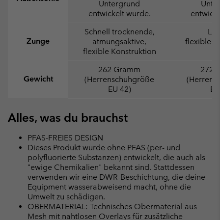
Untergrund
Unte
entwickelt wurde.
entwicke
Schnell trocknende,
Lei
Zunge
atmungsaktive,
flexible K
flexible Konstruktion
262 Gramm
272 
Gewicht
(Herrenschuhgröße
(Herrens
EU 42)
EU
Alles, was du brauchst
PFAS-FREIES DESIGN
Dieses Produkt wurde ohne PFAS (per- und
polyfluorierte Substanzen) entwickelt, die auch als
"ewige Chemikalien" bekannt sind. Stattdessen
verwenden wir eine DWR-Beschichtung, die deine
Equipment wasserabweisend macht, ohne die
Umwelt zu schädigen.
OBERMATERIAL: Technisches Obermaterial aus
Mesh mit nahtlosen Overlays für zusätzliche