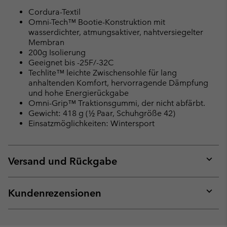
Cordura-Textil
Omni-Tech™ Bootie-Konstruktion mit
wasserdichter, atmungsaktiver, nahtversiegelter
Membran
200g Isolierung
Geeignet bis -25F/-32C
Techlite™ leichte Zwischensohle für lang
anhaltenden Komfort, hervorragende Dämpfung
und hohe Energierückgabe
Omni-Grip™ Traktionsgummi, der nicht abfärbt.
Gewicht: 418 g (½ Paar, Schuhgröße 42)
Einsatzmöglichkeiten: Wintersport
Versand und Rückgabe
Expan
or
collap
Kundenrezensionen
sectio
Expan
or
collap