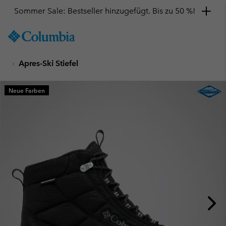
Sommer Sale: Bestseller hinzugefügt. Bis zu 50 %!
SKIP
Columbia
TO
Sportswear
CONTENT
Apres-Ski Stiefel
SKIP
TO
MAIN
Neue Farben
NAV
SKIP
TO
SEARCH