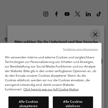
Schweiz (Deutsch)
English ›
français ›
italiano ›
|
|
|
Bitte wählen Sie Ihr Lieferland und Ihre Sprache
©
2026
Columbia Sportswear Company. Avenue des Morgines, 12 1213
Online-Einkauf verfügbar
Fortfahren ohne Akzeptieren
Petit-Lancy Switzerland. Alle Rechte vorbehalten.
Wir verwenden interne und externe Cookies und vergleichbare
Nutzungsbedingungen
Allgemeine Verkaufsbedingungen
Garantie
Online
United States
Technologien zur Personalisierung von Inhalten und Anzeigen,
Einkau
Datenschutzerklärung
zur Bereitstellung von Social-Media-Funktionen und zur Analyse
verfü
der Website. Bitte gib in den unten verfügbaren Optionen an, ob
Switzerland-English
Bestimmungen und Bedingungen des Mitglieder Programms
du den Einsatz unserer Cookies akzeptierst. Wenn du die
Cookies ablehnst, werden wir nur die Cookies einsetzen, die
Nutzungsbedingungen Für Nutzergenerierte Inhalte
Impressum
Switzerland-Deutsch
zwingend notwendig sind, damit unsere Website
Cookies
funktioniert.
Click here to see our full Cookie Notice
Switzerland-Français
Kundenservice: Mo- Fr. 9:00 - 13:00 & 14:00- 18:00 Uhr
Alle Cookies
Alle Cookies
(+)41315282015
akzeptieren
ablehnen
Switzerland-Italiano