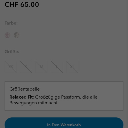
Regular price:
CHF 65.00
Farbe:
Größe:
XS
S
M
L
XL
Größentabelle
Relaxed Fit:
Großzügige Passform, die alle
Bewegungen mitmacht.
In Den Warenkorb