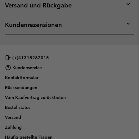
collap
Versand und Rückgabe
sectio
Expan
or
collap
Kundenrezensionen
sectio
Expan
or
collap
sectio
(+)41315282015
Kundenservice
Kontaktformular
Rücksendungen
Vom Kaufvertrag zurücktreten
Bestellstatus
Versand
Zahlung
Häufig gestellte Fragen