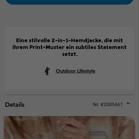
Eine stilvolle 2-in-1-Hemdjacke, die mit
ihrem Print-Muster ein subtiles Statement
setzt.
Outdoor Lifestyle
Details
Nr. #
2085661
Expan
or
collap
sectio