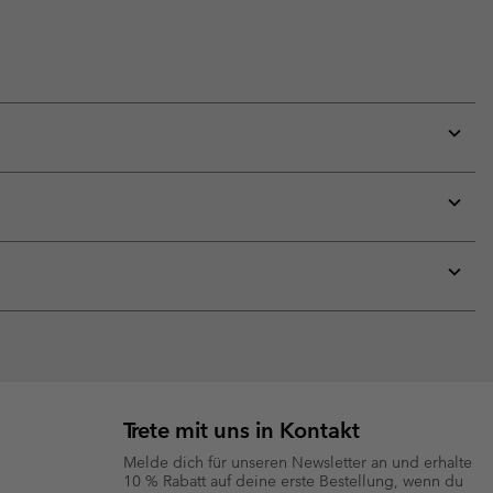
Expan
or
collap
sectio
Expan
or
collap
sectio
Expan
or
collap
sectio
Trete mit uns in Kontakt
Melde dich für unseren Newsletter an und erhalte
10 % Rabatt auf deine erste Bestellung, wenn du