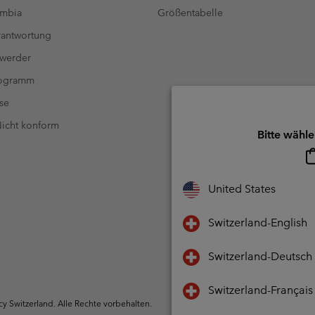
umbia
Größentabelle
antwortung
 werder
rogramm
se
 Nicht konform
Bitte wähle
United States
Switzerland-English
Switzerland-Deutsch
Switzerland-Français
 Switzerland. Alle Rechte vorbehalten.