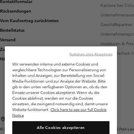
Kontaktformular
Karriere bei Col
Rücksendungen
Unternehmensver
Vom Kaufvertrag zurücktreten
Geschäftspartner
Bestellstatus
Unternehmensp
Versand
Investoren & Pres
Zahlung
Barrierefreiheit:
Fortfahren ohne Akzeptieren
Häufig gestellte Fragen
Wir verwenden interne und externe Cookies und
vergleichbare Technologien zur Personalisierung von
Inhalten und Anzeigen, zur Bereitstellung von Social-
Media-Funktionen und zur Analyse der Website. Bitte
gib in den unten verfügbaren Optionen an, ob du den
Einsatz unserer Cookies akzeptierst. Wenn du die
Cookies ablehnst, werden wir nur die Cookies
einsetzen, die zwingend notwendig sind, damit unsere
Website funktioniert.
Click here to see our full Cookie
Notice
Schweiz (Deutsch)
English ›
français ›
italiano ›
|
|
|
Alle Cookies akzeptieren
©
2026
Columbia Sportswear Company. Avenue des Morgines, 12 1213 Petit-Lancy