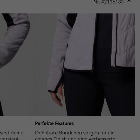
Nr. #
2135183
Expan
or
collap
sectio
Perfekte Features
 sind deine
Dehnbare Bündchen sorgen für ein
verstaut.
cleanes Finish und eine verbesserte