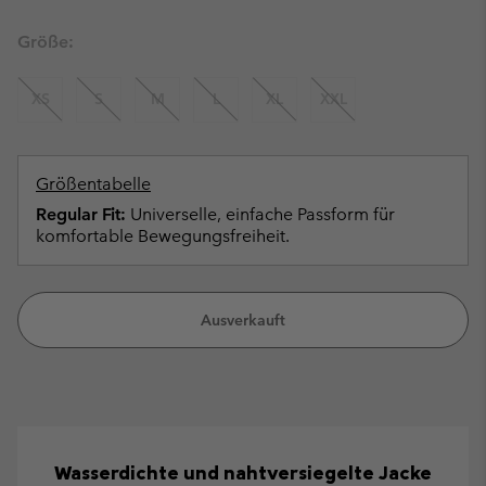
Größe:
XS
S
M
L
XL
XXL
Größentabelle
Regular Fit:
Universelle, einfache Passform für
komfortable Bewegungsfreiheit.
Ausverkauft
Wasserdichte und nahtversiegelte Jacke