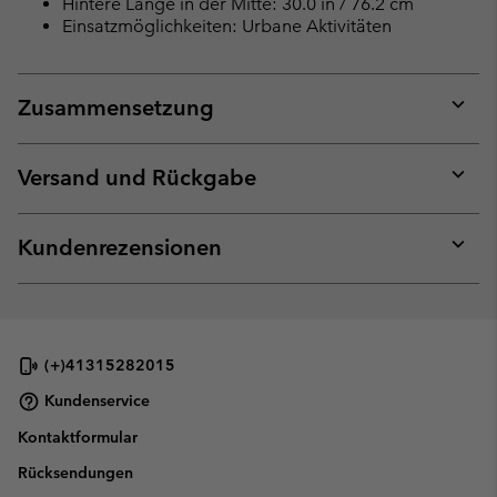
Hintere Länge in der Mitte: 30.0 in / 76.2 cm
Einsatzmöglichkeiten: Urbane Aktivitäten
Zusammensetzung
Expan
or
collap
Versand und Rückgabe
sectio
Expan
or
collap
Kundenrezensionen
sectio
Expan
or
collap
sectio
(+)41315282015
Kundenservice
Kontaktformular
Rücksendungen