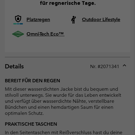
für regnerische Tage.
Platzregen
Outdoor Lifestyle
Omni-Tech Eco™
Details
Nr. #
2071341
Expan
or
BEREIT FÜR DEN REGEN
collap
Mit dieser wasserdichten Jacke bist du bequem und
sectio
stilvoll unterwegs. Sie wurde für das Leben entwickelt
und verfügt über wasserdichte Nähte, verstellbare
Bündchen und einen hemdartigen Saum für einen
optimalen Schutz.
PRAKTISCHE TASCHEN
In den Seitentaschen mit Reißverschluss hast du deine