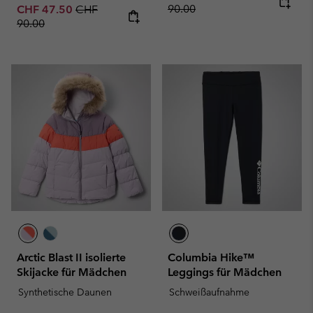
Sale price:
Regular price:
90.00
CHF 47.50
CHF
90.00
Arctic Blast II isolierte
Columbia Hike™
Skijacke für Mädchen
Leggings für Mädchen
Synthetische Daunen
Schweißaufnahme