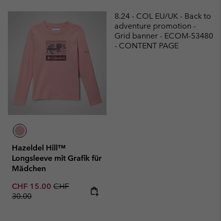
8.24 - COL EU/UK - Back to
adventure promotion -
Grid banner - ECOM-53480
- CONTENT PAGE
Hazeldel Hill™
Longsleeve mit Grafik für
Mädchen
Sale price:
Regular price:
CHF 15.00
CHF
30.00