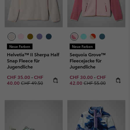
Neue Farben
Neue Farben
Helvetia™ II Sherpa Half
Sequoia Grove™
Snap Fleece für
Fleecejacke für
Jugendliche
Jugendliche
Minimum sale price:
Maximum sale price:
Minimum sale price:
Maximum sale p
CHF 35.00
-
CHF
CHF 30.00
-
CHF
Regular price:
Regular price:
40.00
CHF 49.50
42.00
CHF 55.00