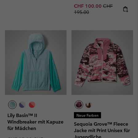
Sale price:
Regular price:
CHF 100.00
CHF
195.00
Lily Basin™ II
Neue Farben
Windbreaker mit Kapuze
Sequoia Grove™ Fleece
für Mädchen
Jacke mit Print Unisex für
Jugendliche