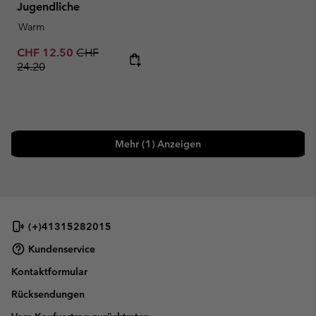
Jugendliche
Warm
Sale price:
Regular price:
CHF 12.50
CHF
24.20
Mehr (1) Anzeigen
(+)41315282015
Kundenservice
Kontaktformular
Rücksendungen