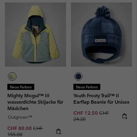
Neue Farben
Neue Farben
Mighty Mogul™ III
Youth Frosty Trail™ II
wasserdichte Skijacke für
Earflap Beanie für Unisex
Mädchen
Sale price:
Regular price:
CHF 12.50
CHF
Outgrown™
24.20
Sale price:
Regular price:
CHF 80.00
CHF
155.00