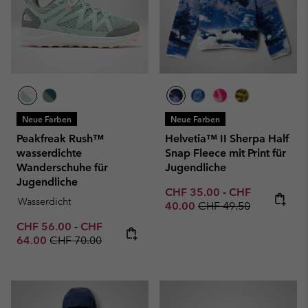
Neue Farben
Neue Farben
Peakfreak Rush™
Helvetia™ II Sherpa Half
wasserdichte
Snap Fleece mit Print für
Wanderschuhe für
Jugendliche
Jugendliche
Minimum sale price:
Maximum sale p
CHF 35.00
-
CHF
Wasserdicht
Regular price:
40.00
CHF 49.50
Minimum sale price:
Maximum sale price:
CHF 56.00
-
CHF
Regular price:
64.00
CHF 70.00