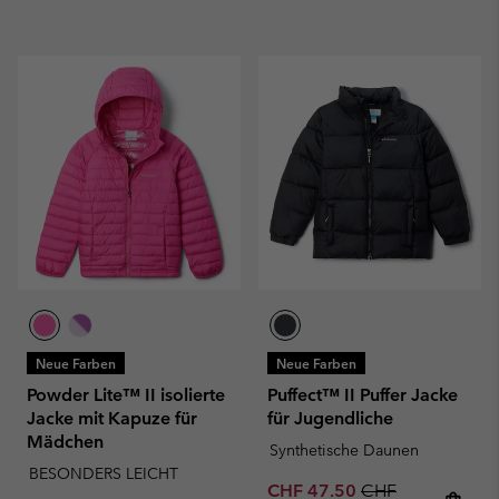
Neue Farben
Neue Farben
Powder Lite™ II isolierte
Puffect™ II Puffer Jacke
Jacke mit Kapuze für
für Jugendliche
Mädchen
Synthetische Daunen
BESONDERS LEICHT
Sale price:
Regular price:
CHF 47.50
CHF