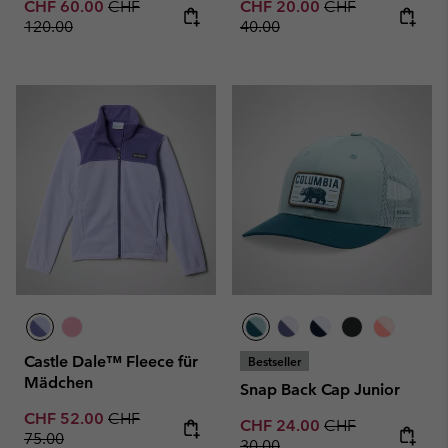
Sale price:
Regular price:
Sale price:
Regular price:
CHF 60.00
CHF
CHF 20.00
CHF
120.00
40.00
Castle Dale™ Fleece für
Bestseller
Mädchen
Snap Back Cap Junior
Sale price:
Regular price:
CHF 52.00
CHF
Sale price:
Regular price:
CHF 24.00
CHF
75.00
30.00