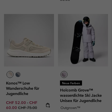
Konos™ Low
Neue Farben
Wanderschuhe für
Holcomb Grove™
Jugendliche
wasserdichte Ski Jacke
Unisex für Jugendliche
Minimum sale price:
Maximum sale price:
CHF 52.00
-
CHF
Regular price:
60.00
CHF 75.00
Outgrown™