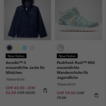
Neue Farben
Neue Farben
Arcadia™ II
Peakfreak Rush™ Mid
wasserdichte Jacke für
wasserdichte
Mädchen
Wanderschuhe für
Jugendliche
Wasserdicht
Wasserdicht
Minimum sale price:
Maximum sale price:
CHF 45.00
-
CHF
Regular price:
52.00
CHF 65.00
Sale price:
Regular price:
CHF 59.00
CHF
75.00