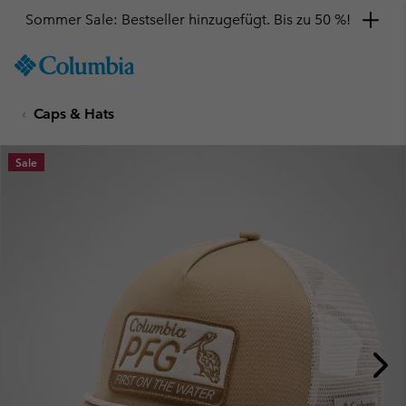
Sommer Sale: Bestseller hinzugefügt. Bis zu 50 %!
SKIP
Columbia
TO
Sportswear
CONTENT
Caps & Hats
SKIP
TO
MAIN
Sale
NAV
SKIP
TO
SEARCH