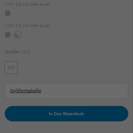
Regular price:
Sale price:
CHF 28.00
CHF 40.00
Regular price:
Sale price:
CHF 24.00
CHF 40.00
Größe:
O/S
O/S
Größentabelle
In Den Warenkorb