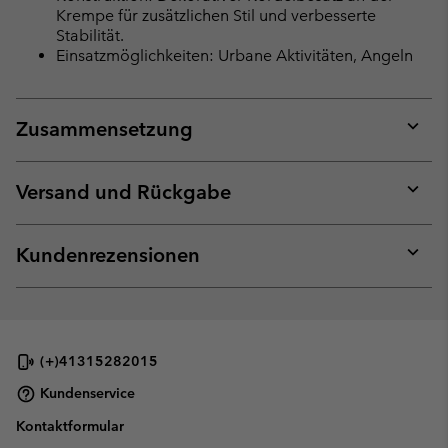
Krempe für zusätzlichen Stil und verbesserte
Stabilität.
Einsatzmöglichkeiten: Urbane Aktivitäten, Angeln
Zusammensetzung
Expan
or
collap
Versand und Rückgabe
sectio
Expan
or
collap
Kundenrezensionen
sectio
Expan
or
collap
sectio
(+)41315282015
Kundenservice
Kontaktformular