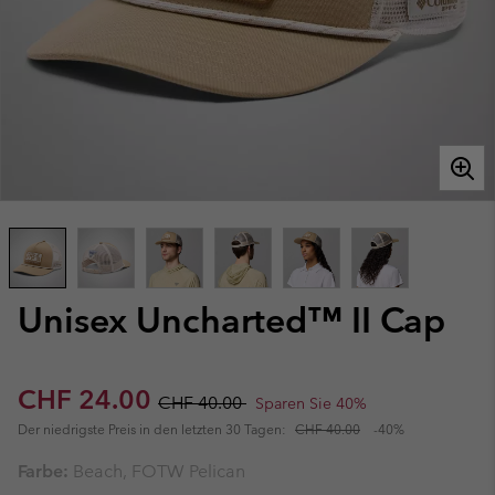
Unisex Uncharted™ II Cap
Sale price:
Regular price:
CHF 24.00
CHF 40.00
Sparen Sie 40%
Der niedrigste Preis in den letzten 30 Tagen:
CHF 40.00
-40%
Farbe:
Beach, FOTW Pelican