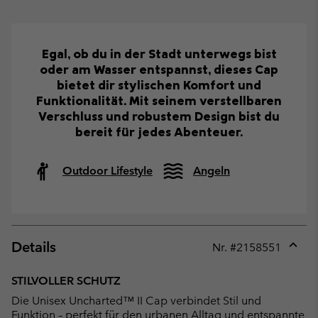
Egal, ob du in der Stadt unterwegs bist
oder am Wasser entspannst, dieses Cap
bietet dir stylischen Komfort und
Funktionalität. Mit seinem verstellbaren
Verschluss und robustem Design bist du
bereit für jedes Abenteuer.
Outdoor Lifestyle
Angeln
Details
Nr. #
2158551
Expan
or
STILVOLLER SCHUTZ
collap
Die Unisex Uncharted™ II Cap verbindet Stil und
sectio
Funktion – perfekt für den urbanen Alltag und entspannte