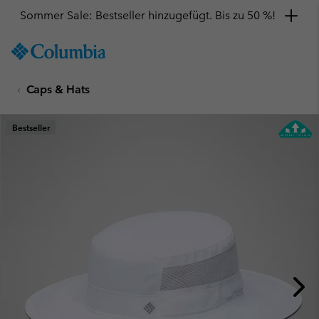
Sommer Sale: Bestseller hinzugefügt. Bis zu 50 %!
SKIP
Columbia
TO
Sportswear
CONTENT
Caps & Hats
SKIP
TO
MAIN
Bestseller
NAV
SKIP
TO
SEARCH