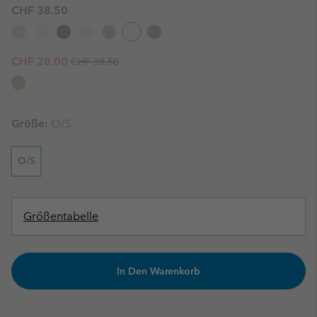
CHF 38.50
Regular price:
Sale price:
CHF 28.00
CHF 38.50
Größe:
O/S
O/S
Größentabelle
In Den Warenkorb