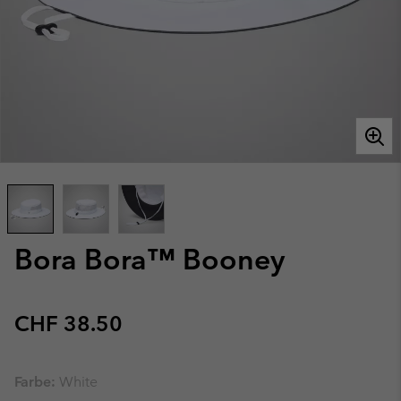
Bora Bora™ Booney
Regular price:
CHF 38.50
Farbe:
White