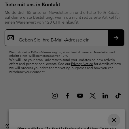
Trete mit uns in Kontakt
Melde dich für unseren Newsletter an und erhalte 10 % Rabatt
auf deine erste Bestellung, wenn du nicht reduzierte Artikel für
einen Warenwert von 120 CHF einkaufst.
Newsletter-
Anmeldung
Abonn
Wenn du deine E-Mail-Adresse angibst, abonnierst du unseren Newsletter und
erhältst einen Willkommensrabatt von 10 %.
We will use your email address to send you updates on new arrivals,
offers and promotional events. See our
Privacy Notice
for details of how
we will process your data for marketing purposes and how you can
withdraw your consent.
Schweiz (Deutsch)
English ›
français ›
italiano ›
|
|
|