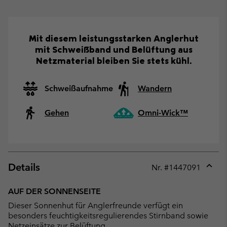
Mit diesem leistungsstarken Anglerhut
mit Schweißband und Belüftung aus
Netzmaterial bleiben Sie stets kühl.
Schweißaufnahme
Wandern
Gehen
Omni-Wick™
Details
Nr. #
1447091
Expan
or
AUF DER SONNENSEITE
collap
Dieser Sonnenhut für Anglerfreunde verfügt ein
sectio
besonders feuchtigkeitsregulierendes Stirnband sowie
Netzeinsätze zur Belüftung.