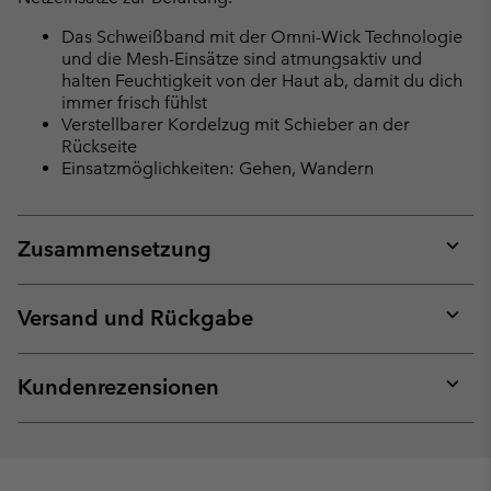
Das Schweißband mit der Omni-Wick Technologie
und die Mesh-Einsätze sind atmungsaktiv und
halten Feuchtigkeit von der Haut ab, damit du dich
immer frisch fühlst
Verstellbarer Kordelzug mit Schieber an der
Rückseite
Einsatzmöglichkeiten: Gehen, Wandern
Zusammensetzung
Expan
or
collap
Versand und Rückgabe
sectio
Expan
or
collap
Kundenrezensionen
sectio
Expan
or
collap
sectio