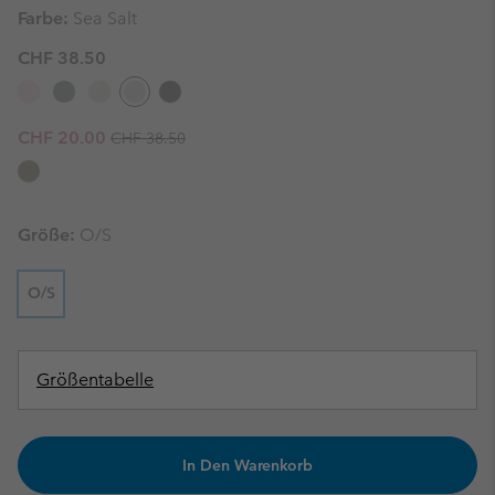
Farbe:
Sea Salt
CHF 38.50
Regular price:
Sale price:
CHF 20.00
CHF 38.50
Größe:
O/S
O/S
Größentabelle
In Den Warenkorb