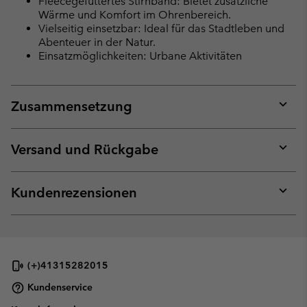
Fleecegefüttertes Stirnband: Bietet zusätzliche
Wärme und Komfort im Ohrenbereich.
Vielseitig einsetzbar: Ideal für das Stadtleben und
Abenteuer in der Natur.
Einsatzmöglichkeiten: Urbane Aktivitäten
Zusammensetzung
Expan
or
collap
Versand und Rückgabe
sectio
Expan
or
collap
Kundenrezensionen
sectio
Expan
or
collap
sectio
(+)41315282015
Kundenservice