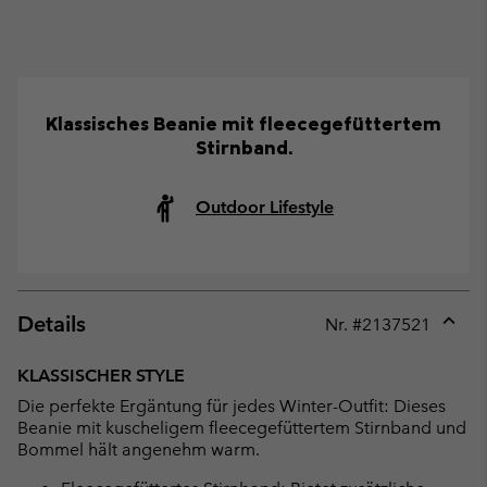
Klassisches Beanie mit fleecegefüttertem
Stirnband.
Outdoor Lifestyle
Details
Nr. #
2137521
Expan
or
KLASSISCHER STYLE
collap
Die perfekte Ergäntung für jedes Winter-Outfit: Dieses
sectio
Beanie mit kuscheligem fleecegefüttertem Stirnband und
Bommel hält angenehm warm.