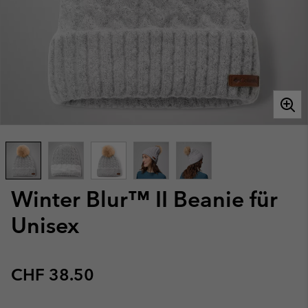
Winter Blur™ II Beanie für
Unisex
Regular price:
CHF 38.50