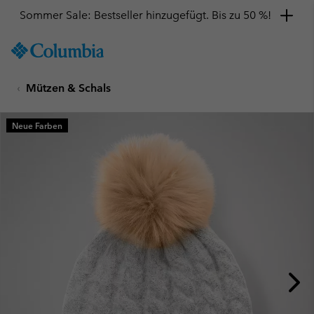
Sommer Sale: Bestseller hinzugefügt. Bis zu 50 %!
SKIP
Columbia
TO
Sportswear
CONTENT
Mützen & Schals
SKIP
TO
MAIN
Neue Farben
NAV
SKIP
TO
SEARCH