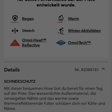
entwickelt wurde.
Regen
Warm
Stretch
Winter-Aktivitäten
Omni-Heat™
Omni-Tech™
Reflective
Details
Nr. #
2088181
Expan
or
SCHNEESCHUTZ
collap
Mit dieser bequemen Hose bist du bereit für einen Tag
sectio
auf der Piste. Das wasserdichte Außenmaterial, die
versiegelten Nähte und das warme sowie
thermoreflektierende Futter schützen dich vor Kälte und
Nässe.