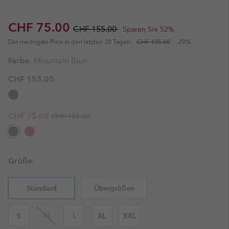
Sale price:
Regular price:
CHF 75.00
CHF 155.00
Sparen Sie 52%
Der niedrigste Preis in den letzten 30 Tagen:
CHF 105.00
-29%
Farbe:
Mountain Blue
CHF 155.00
Regular price:
Sale price:
CHF 75.00
CHF 155.00
Größe:
Standard
Übergrößen
S
M
L
XL
XXL