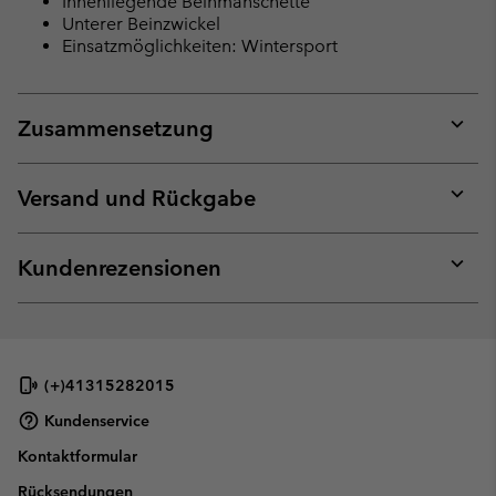
Innenliegende Beinmanschette
Unterer Beinzwickel
Einsatzmöglichkeiten: Wintersport
Zusammensetzung
Expan
or
collap
Versand und Rückgabe
sectio
Expan
or
collap
Kundenrezensionen
sectio
Expan
or
collap
sectio
(+)41315282015
Kundenservice
Kontaktformular
Rücksendungen