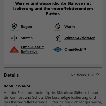
Warme und wasserdichte Skihose mit
Isolierung und thermoreflektierendem
Futter.
Regen
Warm
Stretch
Winter-Aktivitäten
Omni-Heat™
Omni-Tech™
Reflective
Details
Nr. #
2088182
Expan
or
IMMER WARM
collap
Auf der Piste oder beim Après-Ski: diese Skihose bietet
sectio
dir Komfort und Schutz. Die kuschelige Isolierung und
das thermoreflektierende Futter halten dich länger warm,