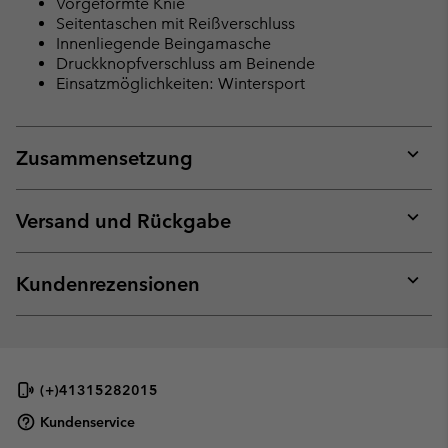
Vorgeformte Knie
Seitentaschen mit Reißverschluss
Innenliegende Beingamasche
Druckknopfverschluss am Beinende
Einsatzmöglichkeiten: Wintersport
Zusammensetzung
Expan
or
collap
Versand und Rückgabe
sectio
Expan
or
collap
Kundenrezensionen
sectio
Expan
or
collap
sectio
(+)41315282015
Kundenservice