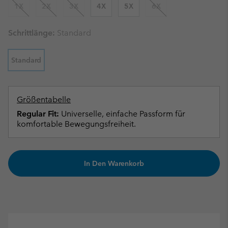
1X
2X
3X
4X
5X
6X
Schrittlänge:
Standard
Standard
Größentabelle
Regular Fit:
Universelle, einfache Passform für
komfortable Bewegungsfreiheit.
In Den Warenkorb