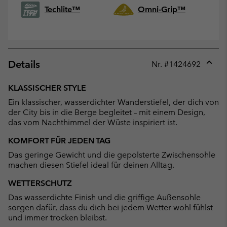
Techlite™
Omni-Grip™
Details
Nr. #
1424692
Expan
or
KLASSISCHER STYLE
collap
Ein klassischer, wasserdichter Wanderstiefel, der dich von
sectio
der City bis in die Berge begleitet – mit einem Design,
das vom Nachthimmel der Wüste inspiriert ist.
KOMFORT FÜR JEDEN TAG
Das geringe Gewicht und die gepolsterte Zwischensohle
machen diesen Stiefel ideal für deinen Alltag.
WETTERSCHUTZ
Das wasserdichte Finish und die griffige Außensohle
sorgen dafür, dass du dich bei jedem Wetter wohl fühlst
und immer trocken bleibst.