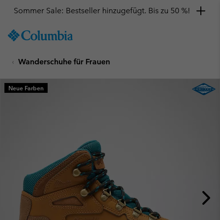
Sommer Sale: Bestseller hinzugefügt. Bis zu 50 %!
SKIP
Columbia
TO
Sportswear
CONTENT
Wanderschuhe für Frauen
SKIP
TO
MAIN
Neue Farben
NAV
SKIP
TO
SEARCH