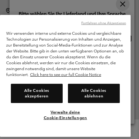
Schweiz (Deutsch)
English ›
français ›
italiano ›
|
|
|
Bitte wählen Sie Ihr Lieferland und Ihre Sprache
©
2026
Columbia Sportswear Company. Avenue des Morgines, 12 1213
Online-Einkauf verfügbar
Fortfahren ohne Akzeptieren
Petit-Lancy Switzerland. Alle Rechte vorbehalten.
Wir verwenden interne und externe Cookies und vergleichbare
Nutzungsbedingungen
Allgemeine Verkaufsbedingungen
Garantie
Online
United States
Technologien zur Personalisierung von Inhalten und Anzeigen,
Einkau
Datenschutzerklärung
zur Bereitstellung von Social-Media-Funktionen und zur Analyse
verfü
der Website. Bitte gib in den unten verfügbaren Optionen an, ob
Switzerland-English
Bestimmungen und Bedingungen des Mitglieder Programms
du den Einsatz unserer Cookies akzeptierst. Wenn du die
Cookies ablehnst, werden wir nur die Cookies einsetzen, die
Nutzungsbedingungen Für Nutzergenerierte Inhalte
Impressum
Switzerland-Deutsch
zwingend notwendig sind, damit unsere Website
Cookies
funktioniert.
Click here to see our full Cookie Notice
Switzerland-Français
Kundenservice: Mo- Fr. 9:00 - 13:00 & 14:00- 18:00 Uhr
Alle Cookies
Alle Cookies
(+)41315282015
akzeptieren
ablehnen
Switzerland-Italiano
Verwalte deine
Alle Länder Anzeigen
Cookie-Einstellungen
Menu
Suche
Anmelden
Mini