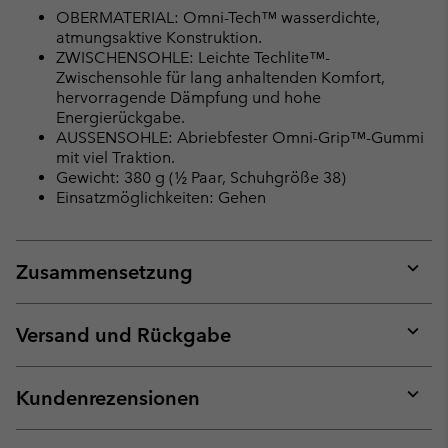
OBERMATERIAL: Omni-Tech™ wasserdichte,
atmungsaktive Konstruktion.
ZWISCHENSOHLE: Leichte Techlite™-
Zwischensohle für lang anhaltenden Komfort,
hervorragende Dämpfung und hohe
Energierückgabe.
AUSSENSOHLE: Abriebfester Omni-Grip™-Gummi
mit viel Traktion.
Gewicht: 380 g (½ Paar, Schuhgröße 38)
Einsatzmöglichkeiten: Gehen
Zusammensetzung
Expan
or
collap
Versand und Rückgabe
sectio
Expan
or
collap
Kundenrezensionen
sectio
Expan
or