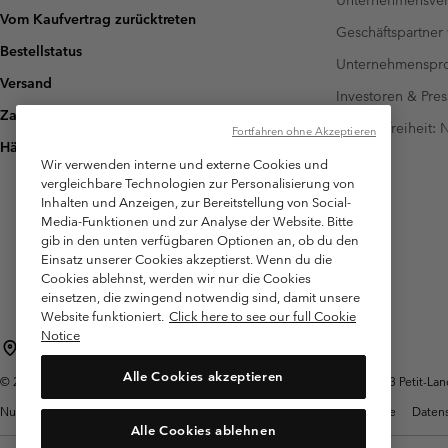
Unternehmensver
Vom Kaufvertrag zurücktreten
Geschäftspartner
Bestellstatus
Unternehmensp
Versand
Investoren & Pres
Zahlung
Barrierefreiheit:
Fortfahren ohne Akzeptieren
Häufig gestellte Fragen
Wir verwenden interne und externe Cookies und
vergleichbare Technologien zur Personalisierung von
Inhalten und Anzeigen, zur Bereitstellung von Social-
Media-Funktionen und zur Analyse der Website. Bitte
gib in den unten verfügbaren Optionen an, ob du den
Einsatz unserer Cookies akzeptierst. Wenn du die
Cookies ablehnst, werden wir nur die Cookies
einsetzen, die zwingend notwendig sind, damit unsere
Website funktioniert.
Click here to see our full Cookie
Notice
Schweiz (Deutsch)
English ›
français ›
italiano ›
|
|
|
Alle Cookies akzeptieren
©
2026
Columbia Sportswear Company. Avenue des Morgines, 12 1213 Petit-Lancy
Nutzungsbedingungen
Allgemeine Verkaufsbedingungen
Garantie
Datens
Alle Cookies ablehnen