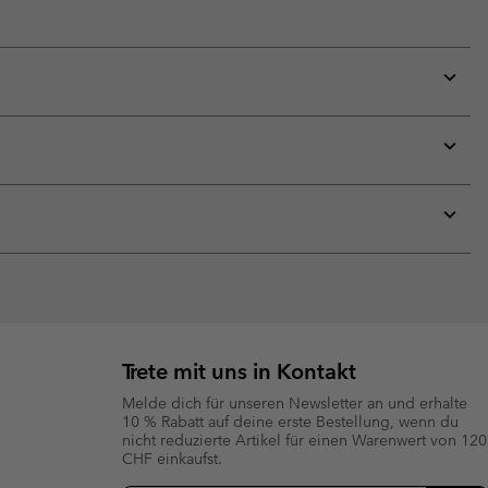
Expan
or
collap
sectio
Expan
or
collap
sectio
Expan
or
collap
sectio
Trete mit uns in Kontakt
Melde dich für unseren Newsletter an und erhalte
10 % Rabatt auf deine erste Bestellung, wenn du
nicht reduzierte Artikel für einen Warenwert von 120
CHF einkaufst.