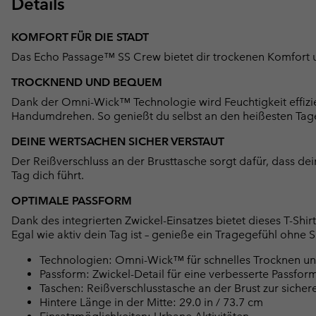
Details
KOMFORT FÜR DIE STADT
Das Echo Passage™ SS Crew bietet dir trockenen Komfort und
TROCKNEND UND BEQUEM
Dank der Omni-Wick™ Technologie wird Feuchtigkeit effizi
Handumdrehen. So genießt du selbst an den heißesten Tag
DEINE WERTSACHEN SICHER VERSTAUT
Der Reißverschluss an der Brusttasche sorgt dafür, dass dei
Tag dich führt.
OPTIMALE PASSFORM
Dank des integrierten Zwickel-Einsatzes bietet dieses T-Sh
Egal wie aktiv dein Tag ist – genieße ein Tragegefühl ohn
Technologien: Omni-Wick™ für schnelles Trocknen u
Passform: Zwickel-Detail für eine verbesserte Passform
Taschen: Reißverschlusstasche an der Brust zur siche
Hintere Länge in der Mitte: 29.0 in / 73.7 cm