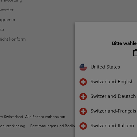
antwortung
 werder
rogramm
se
 Nicht konform
Bitte wähle
United States
Switzerland-English
Switzerland-Deutsch
Switzerland-Français
 Switzerland. Alle Rechte vorbehalten.
Switzerland-Italiano
chutzerklärung
Bestimmungen und Bedingungen des Mitglieder Programms