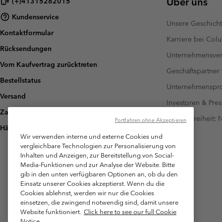
Über uns
(+)41315282015
Kundenservice
Unsere Geschich
Kontaktformular
Karriere bei Col
Rücksendungen
Unternehmensver
Vom Kaufvertrag zurücktreten
Geschäftspartner
Bestellstatus
Unternehmensp
Versand
Investoren & Pres
Zahlung
Barrierefreiheit:
Fortfahren ohne Akzeptieren
Häufig gestellte Fragen
Wir verwenden interne und externe Cookies und
vergleichbare Technologien zur Personalisierung von
Inhalten und Anzeigen, zur Bereitstellung von Social-
Media-Funktionen und zur Analyse der Website. Bitte
gib in den unten verfügbaren Optionen an, ob du den
Einsatz unserer Cookies akzeptierst. Wenn du die
Cookies ablehnst, werden wir nur die Cookies
einsetzen, die zwingend notwendig sind, damit unsere
Website funktioniert.
Click here to see our full Cookie
Notice