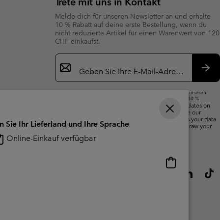
Trete mit uns in Kontakt
Melde dich für unseren Newsletter an und erhalte
10 % Rabatt auf deine erste Bestellung, wenn du
nicht reduzierte Artikel für einen Warenwert von 120
CHF einkaufst.
Newsletter-
Anmeldung
Abo
Wenn du deine E-Mail-Adresse angibst, abonnierst du unseren
Newsletter und erhältst einen Willkommensrabatt von 10 %.
We will use your email address to send you updates on
new arrivals, offers and promotional events. See our
Privacy Notice
for details of how we will process your data
n Sie Ihr Lieferland und Ihre Sprache
for marketing purposes and how you can withdraw your
consent.
Online-Einkauf verfügbar
Online-
Einkauf
verfügbar