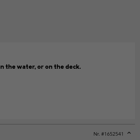
n the water, or on the deck.
Nr. #
1652541
Expan