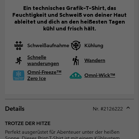
Ein technisches Grafik-T-Shirt, das
Feuchtigkeit und Schweiß von deiner Haut
ableitet und dich an den heißesten Tagen
kühl und frisch hält.
Schweißaufnahme
Kühlung
Schnelle
Wandern
wanderungen
Omni-Freeze™
Omni-Wick™
Zero Ice
Details
Nr. #
2126222
Expan
or
TROTZE DER HITZE
collap
Perfekt ausgerüstet für Abenteuer unter der heißen
sectio
Sonne. Dieses Print-T-Shirt ist mit einem Kühlsystem