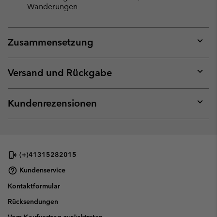
Wanderungen
Zusammensetzung
Expan
or
collap
Versand und Rückgabe
sectio
Expan
or
collap
Kundenrezensionen
sectio
Expan
or
collap
sectio
(+)41315282015
Kundenservice
Kontaktformular
Rücksendungen
Vom Kaufvertrag zurücktreten