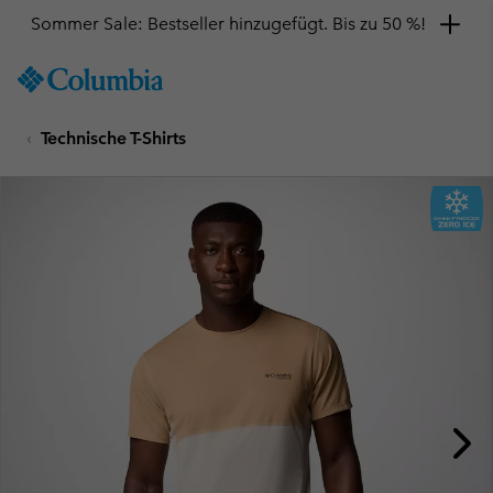
Sommer Sale: Bestseller hinzugefügt. Bis zu 50 %!
SKIP
Columbia
TO
Sportswear
CONTENT
Technische T-Shirts
SKIP
TO
MAIN
NAV
SKIP
TO
SEARCH