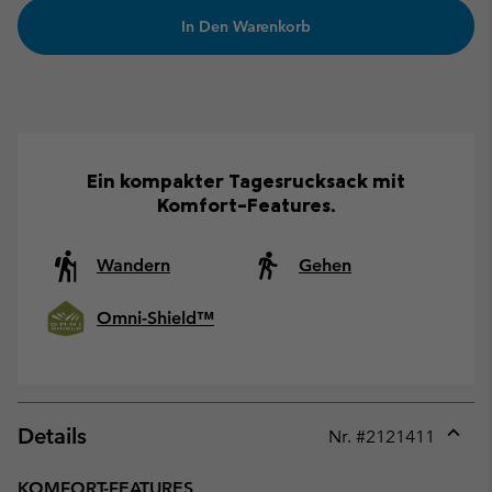
In Den Warenkorb
Ein kompakter Tagesrucksack mit
Komfort-Features.
Wandern
Gehen
Omni-Shield™
Details
Nr. #
2121411
Expan
or
KOMFORT-FEATURES