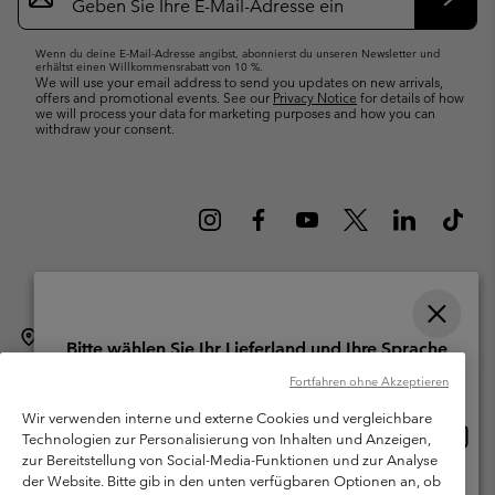
Abonn
Wenn du deine E-Mail-Adresse angibst, abonnierst du unseren Newsletter und
erhältst einen Willkommensrabatt von 10 %.
We will use your email address to send you updates on new arrivals,
offers and promotional events. See our
Privacy Notice
for details of how
we will process your data for marketing purposes and how you can
withdraw your consent.
Schweiz (Deutsch)
English ›
français ›
italiano ›
|
|
|
Bitte wählen Sie Ihr Lieferland und Ihre Sprache
©
2026
Columbia Sportswear Company. Avenue des Morgines, 12 1213
Online-Einkauf verfügbar
Fortfahren ohne Akzeptieren
Petit-Lancy Switzerland. Alle Rechte vorbehalten.
Wir verwenden interne und externe Cookies und vergleichbare
Nutzungsbedingungen
Allgemeine Verkaufsbedingungen
Garantie
Online
United States
Technologien zur Personalisierung von Inhalten und Anzeigen,
Einkau
Datenschutzerklärung
zur Bereitstellung von Social-Media-Funktionen und zur Analyse
verfü
der Website. Bitte gib in den unten verfügbaren Optionen an, ob
Switzerland-English
Bestimmungen und Bedingungen des Mitglieder Programms