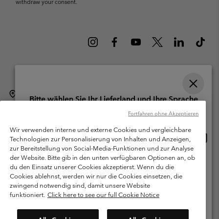
withdraw your consent.
Schweiz (Deutsch)
English ›
français ›
italiano ›
|
|
|
Bitte wählen Sie Ihr Lieferland und Ihre Sprache
©
2026
Columbia Sportswear Company. Avenue des Morgines, 12 1213
Online-Einkauf verfügbar
Fortfahren ohne Akzeptieren
Petit-Lancy Switzerland. Alle Rechte vorbehalten.
Wir verwenden interne und externe Cookies und vergleichbare
Nutzungsbedingungen
Allgemeine Verkaufsbedingungen
Garantie
Online
United States
Technologien zur Personalisierung von Inhalten und Anzeigen,
Einkau
Datenschutzerklärung
zur Bereitstellung von Social-Media-Funktionen und zur Analyse
verfü
der Website. Bitte gib in den unten verfügbaren Optionen an, ob
Switzerland-English
Bestimmungen und Bedingungen des Mitglieder Programms
du den Einsatz unserer Cookies akzeptierst. Wenn du die
Cookies ablehnst, werden wir nur die Cookies einsetzen, die
Nutzungsbedingungen Für Nutzergenerierte Inhalte
Impressum
Switzerland-Deutsch
zwingend notwendig sind, damit unsere Website
Cookies
funktioniert.
Click here to see our full Cookie Notice
Switzerland-Français
Kundenservice: Mo- Fr. 9:00 - 13:00 & 14:00- 18:00 Uhr