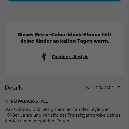
Dieses Retro-Colourblock-Fleece hält
deine Kinder an kalten Tagen warm.
Outdoor Lifestyle
Details
Nr. #
2087801
Expan
or
THROWBACK-STYLE
collap
Das Colourblock-Design erinnert an den Style der
sectio
1990er Jahre und verleiht der Freizeitgarderobe deines
Kindes einen verspielten Touch.