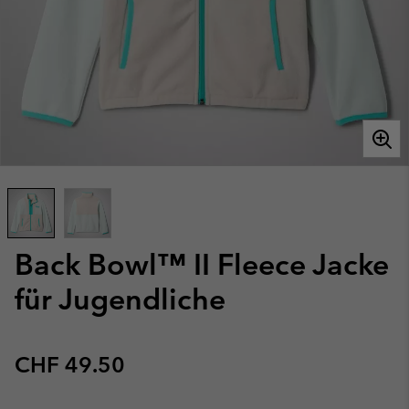
Back Bowl™ II Fleece Jacke
für Jugendliche
Regular price:
CHF 49.50