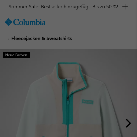
Sommer Sale: Bestseller hinzugefügt. Bis zu 50 %!
SKIP
Columbia
TO
Sportswear
CONTENT
Fleecejacken & Sweatshirts
SKIP
TO
MAIN
Neue Farben
NAV
SKIP
TO
SEARCH