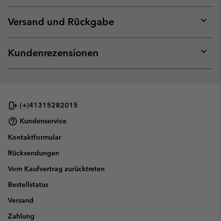
or
collap
Versand und Rückgabe
sectio
Expan
or
collap
Kundenrezensionen
sectio
Expan
or
collap
sectio
(+)41315282015
Kundenservice
Kontaktformular
Rücksendungen
Vom Kaufvertrag zurücktreten
Bestellstatus
Versand
Zahlung