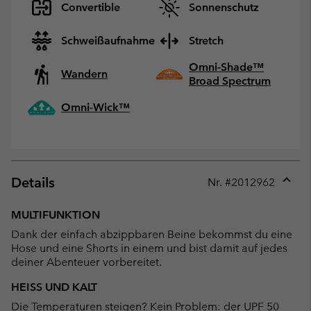
Convertible
Sonnenschutz
Schweißaufnahme
Stretch
Omni-Shade™
Wandern
Broad Spectrum
Omni-Wick™
Details
Nr. #
2012962
Expan
or
MULTIFUNKTION
collap
Dank der einfach abzippbaren Beine bekommst du eine
sectio
Hose und eine Shorts in einem und bist damit auf jedes
deiner Abenteuer vorbereitet.
HEISS UND KALT
Die Temperaturen steigen? Kein Problem: der UPF 50