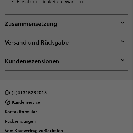
Einsatzmöglichkeiten: Wandern
Zusammensetzung
Expan
or
collap
Versand und Rückgabe
sectio
Expan
or
collap
Kundenrezensionen
sectio
Expan
or
collap
sectio
(+)41315282015
Kundenservice
Kontaktformular
Rücksendungen
Vom Kaufvertrag zurücktreten