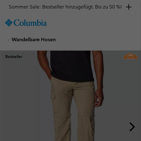
Sommer Sale: Bestseller hinzugefügt. Bis zu 50 %!
SKIP
Columbia
TO
Sportswear
CONTENT
Wandelbare Hosen
SKIP
TO
MAIN
Bestseller
NAV
SKIP
TO
SEARCH