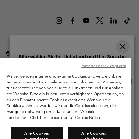
Schweiz (Deutsch)
English ›
français ›
italiano ›
|
|
|
Bitte wählen Sie Ihr Lieferland und Ihre Sprache
©
2026
Columbia Sportswear Company. Avenue des Morgines, 12 1213
Online-Einkauf verfügbar
Fortfahren ohne Akzeptieren
Petit-Lancy Switzerland. Alle Rechte vorbehalten.
Wir verwenden interne und externe Cookies und vergleichbare
Nutzungsbedingungen
Allgemeine Verkaufsbedingungen
Garantie
Online
United States
Technologien zur Personalisierung von Inhalten und Anzeigen,
Einkau
Datenschutzerklärung
zur Bereitstellung von Social-Media-Funktionen und zur Analyse
verfü
der Website. Bitte gib in den unten verfügbaren Optionen an, ob
Switzerland-English
Bestimmungen und Bedingungen des Mitglieder Programms
du den Einsatz unserer Cookies akzeptierst. Wenn du die
Cookies ablehnst, werden wir nur die Cookies einsetzen, die
Nutzungsbedingungen Für Nutzergenerierte Inhalte
Impressum
Switzerland-Deutsch
zwingend notwendig sind, damit unsere Website
Cookies
funktioniert.
Click here to see our full Cookie Notice
Switzerland-Français
Kundenservice: Mo- Fr. 9:00 - 13:00 & 14:00- 18:00 Uhr
Alle Cookies
Alle Cookies
(+)41315282015
akzeptieren
ablehnen