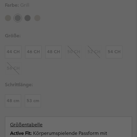
Farbe:
Grill
Größe:
44 CH
46 CH
48 CH
50 CH
52 CH
54 CH
56 CH
Schrittlänge:
48 cm
53 cm
Größentabelle
Active Fit:
Körperumspielende Passform mit