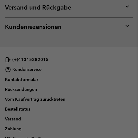
collap
Versand und Rückgabe
sectio
Expan
or
collap
Kundenrezensionen
sectio
Expan
or
collap
sectio
(+)41315282015
Kundenservice
Kontaktformular
Rücksendungen
Vom Kaufvertrag zurücktreten
Bestellstatus
Versand
Zahlung