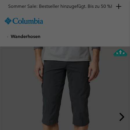
Sommer Sale: Bestseller hinzugefügt. Bis zu 50 %!
SKIP
Columbia
TO
Sportswear
CONTENT
Wanderhosen
SKIP
TO
MAIN
NAV
SKIP
TO
SEARCH