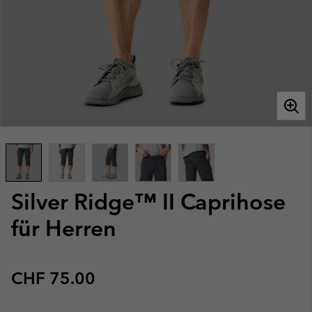
Silver Ridge™ II Caprihose
für Herren
Regular price:
CHF 75.00