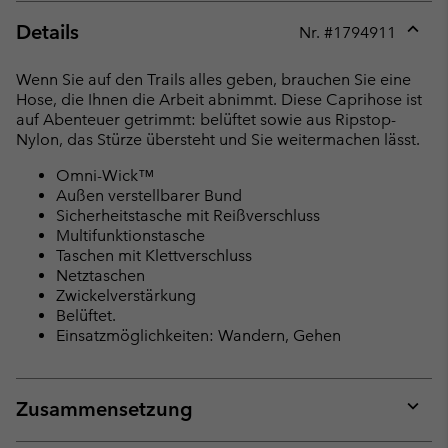
Details
Nr. #
1794911
Expan
or
Wenn Sie auf den Trails alles geben, brauchen Sie eine
collap
Hose, die Ihnen die Arbeit abnimmt. Diese Caprihose ist
sectio
auf Abenteuer getrimmt: belüftet sowie aus Ripstop-
Nylon, das Stürze übersteht und Sie weitermachen lässt.
Omni-Wick™
Außen verstellbarer Bund
Sicherheitstasche mit Reißverschluss
Multifunktionstasche
Taschen mit Klettverschluss
Netztaschen
Zwickelverstärkung
Belüftet.
Einsatzmöglichkeiten: Wandern, Gehen
Zusammensetzung
Expan
or