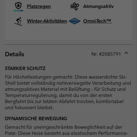
Platzregen
Atmungsaktiv
Winter-Aktivitäten
Omni-Tech™
Details
Nr. #
2085791
Expan
or
STARKER SCHUTZ
collap
Für Höchstleistungen gemacht: Diese wasserdichte Ski-
sectio
Shell bietet vollständig nahtversiegelte Verarbeitung und
atmungsaktives Material mit Belüftung – für Schutz und
Temperaturregulierung, damit du von der ersten
Bergfahrt bis zur letzten Abfahrt trocken, komfortabel
und fokussiert bleibst.
DYNAMISCHE BEWEGUNG
Gemacht für uneingeschränkte Beweglichkeit auf der
Piste: Diese Hose besteht aus elastischem Performance-