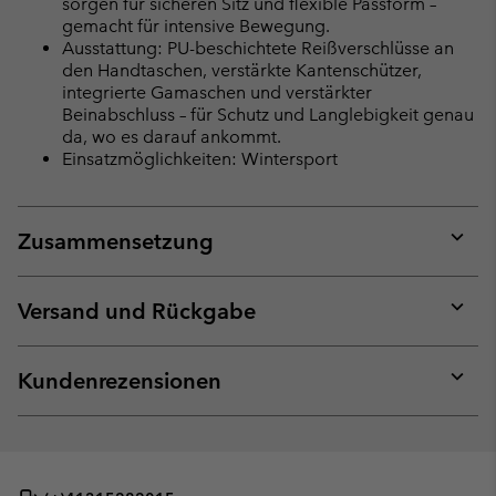
sorgen für sicheren Sitz und flexible Passform –
gemacht für intensive Bewegung.
Ausstattung: PU-beschichtete Reißverschlüsse an
den Handtaschen, verstärkte Kantenschützer,
integrierte Gamaschen und verstärkter
Beinabschluss – für Schutz und Langlebigkeit genau
da, wo es darauf ankommt.
Einsatzmöglichkeiten: Wintersport
Zusammensetzung
Expan
or
collap
Versand und Rückgabe
sectio
Expan
or
collap
Kundenrezensionen
sectio
Expan
or
collap
sectio