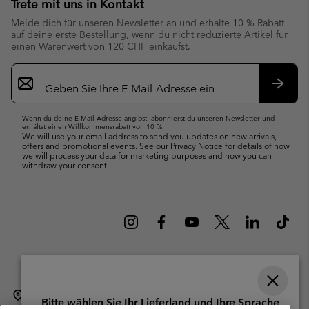
Trete mit uns in Kontakt
Melde dich für unseren Newsletter an und erhalte 10 % Rabatt
auf deine erste Bestellung, wenn du nicht reduzierte Artikel für
einen Warenwert von 120 CHF einkaufst.
Newsletter-
Anmeldung
Abonn
Wenn du deine E-Mail-Adresse angibst, abonnierst du unseren Newsletter und
erhältst einen Willkommensrabatt von 10 %.
We will use your email address to send you updates on new arrivals,
offers and promotional events. See our
Privacy Notice
for details of how
we will process your data for marketing purposes and how you can
withdraw your consent.
Schweiz (Deutsch)
English ›
français ›
italiano ›
|
|
|
Bitte wählen Sie Ihr Lieferland und Ihre Sprache