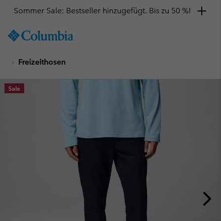
Sommer Sale: Bestseller hinzugefügt. Bis zu 50 %!
SKIP
Columbia
TO
Sportswear
CONTENT
Freizeithosen
SKIP
TO
MAIN
Sale
NAV
SKIP
TO
SEARCH