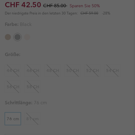
Sale price:
Regular price:
CHF 42.50
CHF 85.00
Sparen Sie 50%
Der niedrigste Preis in den letzten 30 Tagen:
CHF 59.00
-28%
Farbe:
Black
Größe:
44 CH
46 CH
48 CH
50 CH
52 CH
54 CH
56 CH
58 CH
Schrittlänge:
76 cm
76 cm
81 cm