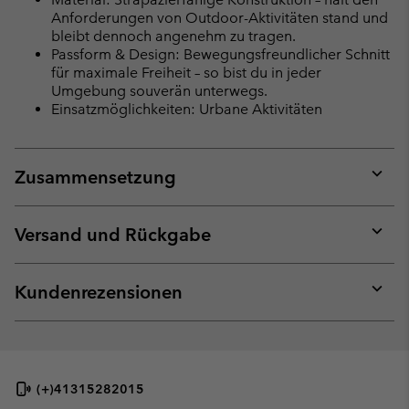
Anforderungen von Outdoor-Aktivitäten stand und
bleibt dennoch angenehm zu tragen.
Passform & Design: Bewegungsfreundlicher Schnitt
für maximale Freiheit – so bist du in jeder
Umgebung souverän unterwegs.
Einsatzmöglichkeiten: Urbane Aktivitäten
Zusammensetzung
Expan
or
collap
Versand und Rückgabe
sectio
Expan
or
collap
Kundenrezensionen
sectio
Expan
or
collap
sectio
(+)41315282015