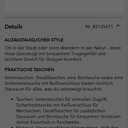
Details
Nr. #
2135671
Expan
or
ALLTAGSTAUGLICHER STYLE
collap
Ob in der Stadt oder beim Wandern in der Natur – diese
sectio
Hose überzeugt mit bequemem Tragegefühl und
leichtem Stretch für lässigen Komfort.
PRAKTISCHE TASCHEN
Seitentaschen, Gesäßtaschen, eine Beintasche sowie eine
Sicherheitstasche mit Reißverschluss bieten reichlich
Stauraum für alles, was du unterwegs brauchst.
Taschen: Seitentaschen für schnellen Zugriff,
Sicherheitstasche mit Reißverschluss für
Wertsachen, Gesäßtaschen für zusätzlichen
Stauraum und Beintasche für bequemes Verstauen
deiner Essentials in Reichweite.
Material: Strapazierfähige Konstruktion – hält den