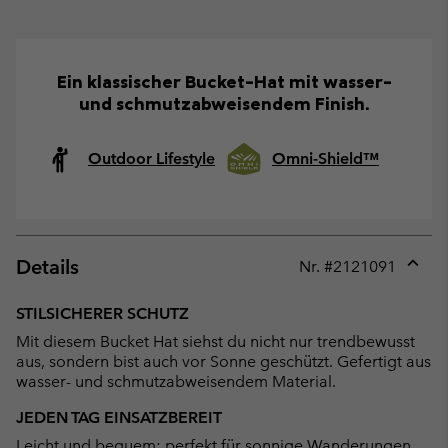
Ein klassischer Bucket-Hat mit wasser-
und schmutzabweisendem Finish.
Outdoor Lifestyle
Omni-Shield™
Details
Nr. #
2121091
Expan
or
STILSICHERER SCHUTZ
collap
Mit diesem Bucket Hat siehst du nicht nur trendbewusst
sectio
aus, sondern bist auch vor Sonne geschützt. Gefertigt aus
wasser- und schmutzabweisendem Material.
JEDEN TAG EINSATZBEREIT
Leicht und bequem: perfekt für sonnige Wanderungen