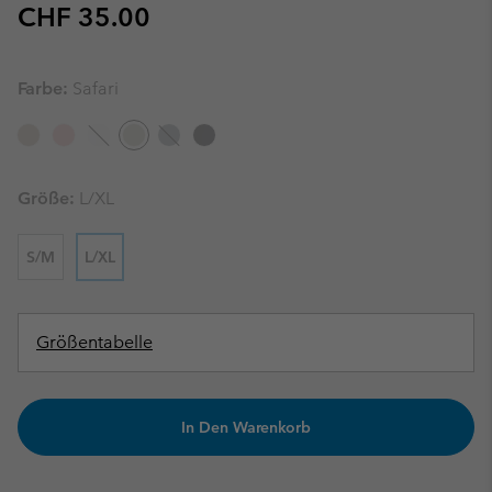
Regular price:
CHF 35.00
Farbe:
Safari
Größe:
L/XL
S/M
L/XL
Größentabelle
In Den Warenkorb