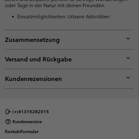
oder Tage in der Natur mit deinen Freunden.
Einsatzmöglichkeiten: Urbane Aktivitäten
Zusammensetzung
Expan
or
collap
Versand und Rückgabe
sectio
Expan
or
collap
Kundenrezensionen
sectio
Expan
or
collap
sectio
(+)41315282015
Kundenservice
Kontaktformular