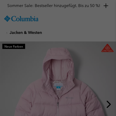
Sommer Sale: Bestseller hinzugefügt. Bis zu 50 %!
SKIP
Columbia
TO
Sportswear
CONTENT
Jacken & Westen
SKIP
TO
MAIN
Neue Farben
NAV
SKIP
TO
SEARCH