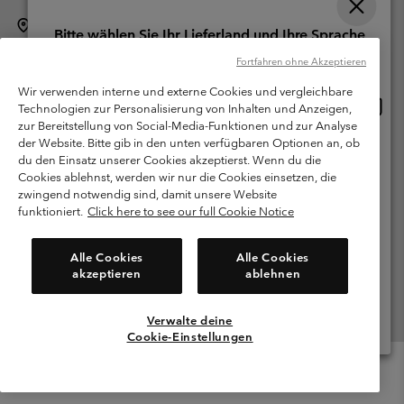
Schweiz (Deutsch)
English ›
français ›
italiano ›
|
|
|
Bitte wählen Sie Ihr Lieferland und Ihre Sprache
©
2026
Columbia Sportswear Company. Avenue des Morgines, 12 1213
Online-Einkauf verfügbar
Fortfahren ohne Akzeptieren
Petit-Lancy Switzerland. Alle Rechte vorbehalten.
Wir verwenden interne und externe Cookies und vergleichbare
Nutzungsbedingungen
Allgemeine Verkaufsbedingungen
Garantie
Online
United States
Technologien zur Personalisierung von Inhalten und Anzeigen,
Einkau
Datenschutzerklärung
zur Bereitstellung von Social-Media-Funktionen und zur Analyse
verfü
der Website. Bitte gib in den unten verfügbaren Optionen an, ob
Switzerland-English
Bestimmungen und Bedingungen des Mitglieder Programms
du den Einsatz unserer Cookies akzeptierst. Wenn du die
Cookies ablehnst, werden wir nur die Cookies einsetzen, die
Nutzungsbedingungen Für Nutzergenerierte Inhalte
Impressum
Switzerland-Deutsch
zwingend notwendig sind, damit unsere Website
Cookies
funktioniert.
Click here to see our full Cookie Notice
Switzerland-Français
Kundenservice: Mo- Fr. 9:00 - 13:00 & 14:00- 18:00 Uhr
Alle Cookies
Alle Cookies
(+)41315282015
akzeptieren
ablehnen
Switzerland-Italiano
Verwalte deine
Alle Länder Anzeigen
Cookie-Einstellungen
Menu
Suche
Anmelden
Mini
Cart