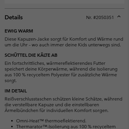
Details
Nr. #
2050351
Expan
or
EWIG WARM
collap
Diese Kapuzen-Jacke sorgt für Komfort und Wärme rund
sectio
um die Uhr – wo auch immer deine Kids unterwegs sind.
SCHÜTTEL DIE KÄLTE AB
Ein fortschrittliches, wärmereflektierendes Futter
speichert deine Körperwärme, während die Isolierung
aus 100 % recyceltem Polyester für zusätzliche Wärme
sorgt.
IM DETAIL
Reißverschlusstaschen schützen kleine Schätze, während
die verstellbare Kapuze und die einstellbaren
Ärmelbündchen für individuellen Komfort sorgen.
Omni-Heat™ thermoeflektierend.
Thermarator™-Isolierung aus 100 % recyceltem