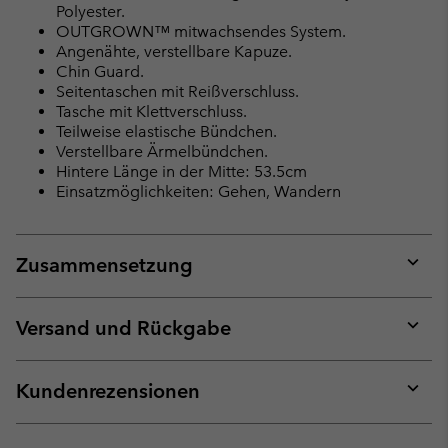
Polyester.
OUTGROWN™ mitwachsendes System.
Angenähte, verstellbare Kapuze.
Chin Guard.
Seitentaschen mit Reißverschluss.
Tasche mit Klettverschluss.
Teilweise elastische Bündchen.
Verstellbare Ärmelbündchen.
Hintere Länge in der Mitte: 53.5cm
Einsatzmöglichkeiten: Gehen, Wandern
Zusammensetzung
Expan
or
collap
Versand und Rückgabe
sectio
Expan
or
collap
Kundenrezensionen
sectio
Expan
or