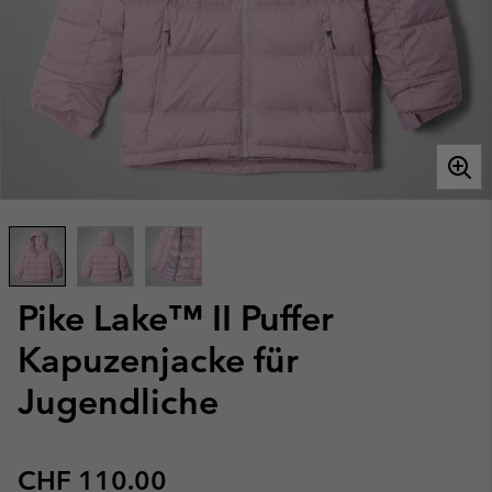
Pike Lake™ II Puffer
Kapuzenjacke für
Jugendliche
Regular price:
CHF 110.00